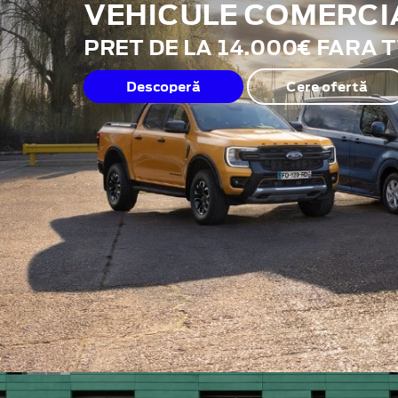
VEHICULE COMERCI
PRET DE LA 14.000€ FARA 
Descoperă
Cere ofertă