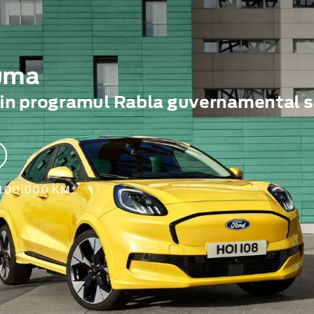
Puma
rin programul Rabla guvernamental s
 100.000 KM*