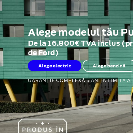
Alege modelul tău 
De la 16.800€ TVA inclus (p
de Ford)
Alege electric
Alege benzină
GARANȚIE COMPLEXĂ 5 ANI ÎN LIMITA A