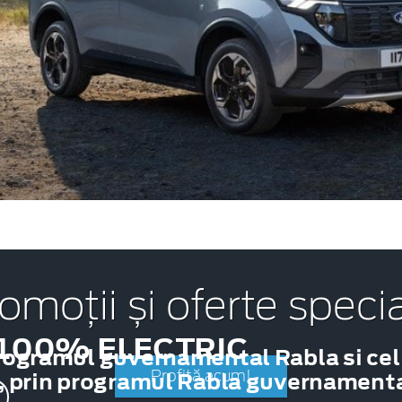
omoții și oferte speci
100% ELECTRIC
rogramul guvernamental Rabla si cel
, prin programul Rabla guvernamental
Profită acum!