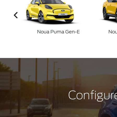
Noua Puma Gen-E
Nou
Configur