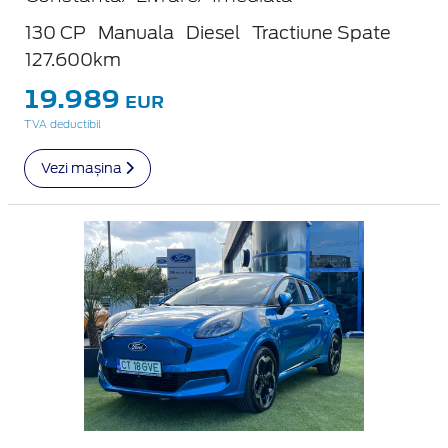
130 CP
Manuala
Diesel
Tractiune Spate
127.600km
19.989
EUR
TVA deductibil
Vezi mașina