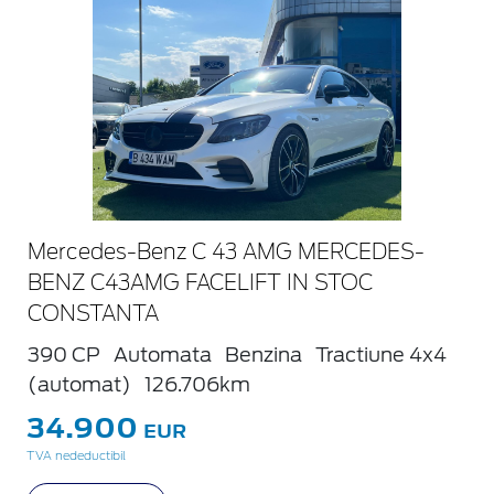
Mercedes-Benz C 43 AMG MERCEDES-
BENZ C43AMG FACELIFT IN STOC
CONSTANTA
390 CP
Automata
Benzina
Tractiune 4x4
(automat)
126.706km
34.900
EUR
TVA nedeductibil