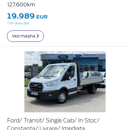
127.600km
19.989
EUR
TVA deductibil
Vezi mașina
Ford/ Transit/ Single Cab/ In Stoc/
Constanta/ Livrare/ Imediata