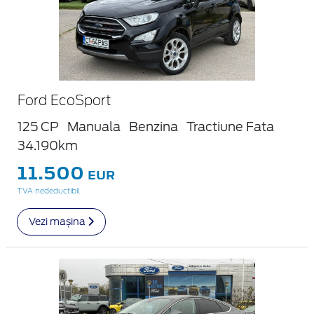
Ford EcoSport
125 CP
Manuala
Benzina
Tractiune Fata
34.190km
11.500
EUR
TVA nedeductibil
Vezi mașina