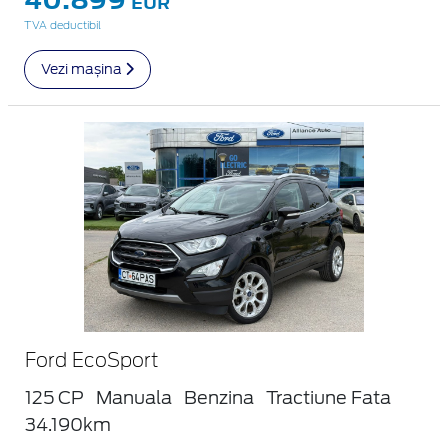
EUR
TVA deductibil
Vezi mașina
Ford EcoSport
125 CP
Manuala
Benzina
Tractiune Fata
34.190km