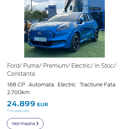
Ford/ Puma/ Premium/ Electric/ In Stoc/
Constanta
168 CP
Automata
Electric
Tractiune Fata
2.700km
24.899
EUR
TVA deductibil
Vezi mașina