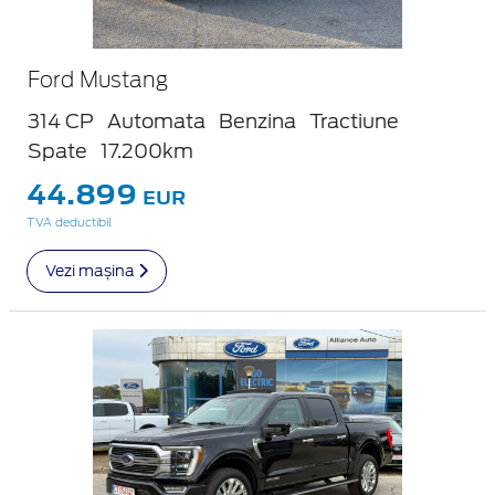
Ford Mustang
314 CP
Automata
Benzina
Tractiune
Spate
17.200km
44.899
EUR
TVA deductibil
Vezi mașina