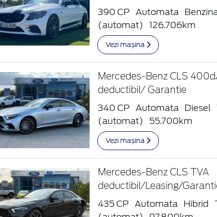
390 CP
Automata
Benzin
(automat)
126.706km
Vezi mașina
Mercedes-Benz CLS 400d
deductibil/ Garantie
340 CP
Automata
Diesel
(automat)
55.700km
Vezi mașina
Mercedes-Benz CLS TVA
deductibil/Leasing/Garanti
435 CP
Automata
Hibrid
(automat)
97.800km