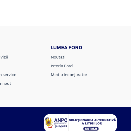
LUMEA FORD
vizii
Noutati
Istoria Ford
n service
Mediu inconjurator
onnect