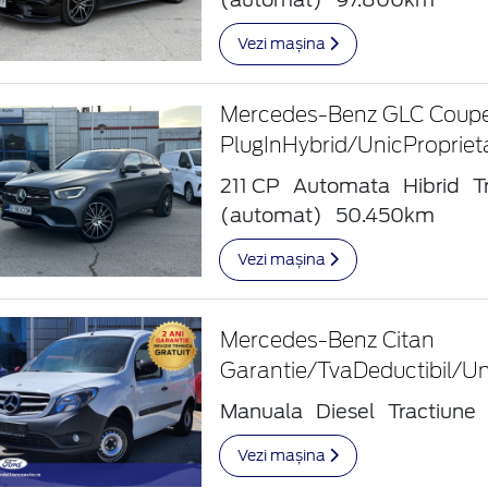
Vezi mașina
Mercedes-Benz GLC Coup
PlugInHybrid/UnicPropriet
211 CP
Automata
Hibrid
T
(automat)
50.450km
Vezi mașina
Mercedes-Benz Citan
Garantie/TvaDeductibil/Un
Manuala
Diesel
Tractiune
Vezi mașina