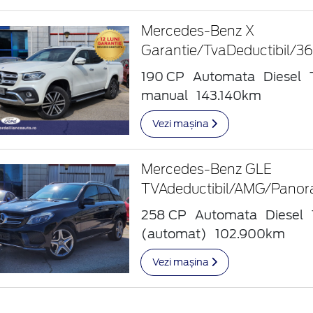
Mercedes-Benz X
Garantie/TvaDeductibil/
190 CP
Automata
Diesel
manual
143.140km
Vezi mașina
Mercedes-Benz GLE
TVAdeductibil/AMG/Panor
258 CP
Automata
Diesel
(automat)
102.900km
Vezi mașina