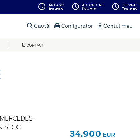
AUTO NOI
AUTO RULATE
SERVICE
ÎNCHIS
ÎNCHIS
ÎNCHIS
Caută
Configurator
Contul meu
CONTACT
E
G MERCEDES-
IN STOC
34.900
EUR