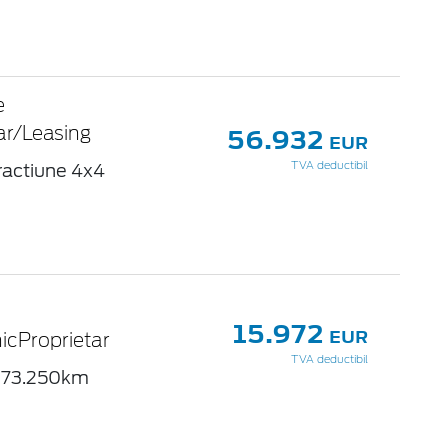
e
56.932
ar/Leasing
EUR
ractiune 4x4
TVA deductibil
15.972
EUR
icProprietar
TVA deductibil
73.250km