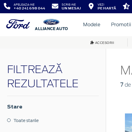
APELEAZA-NE
SCRIE-NE
VEZI
+40 241 698 044
UN MESAJ
PE HARTĂ
Modele
Promotii
ACCESORII
FILTREAZĂ
M
REZULTATELE
7
de 
Stare
Toate starile