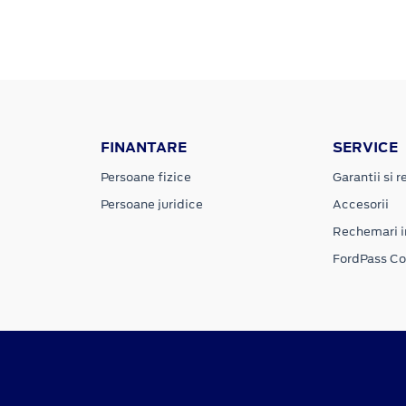
FINANTARE
SERVICE
Persoane fizice
Garantii si re
Persoane juridice
Accesorii
Rechemari i
FordPass C