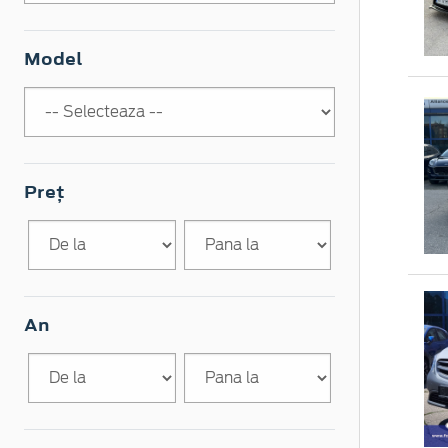
Model
Preț
An