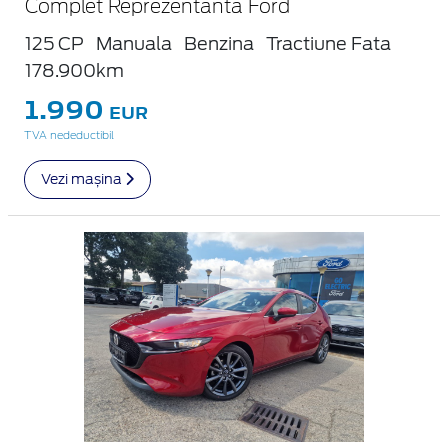
Complet Reprezentanta Ford
125 CP
Manuala
Benzina
Tractiune Fata
178.900km
1.990
EUR
TVA nedeductibil
Vezi mașina