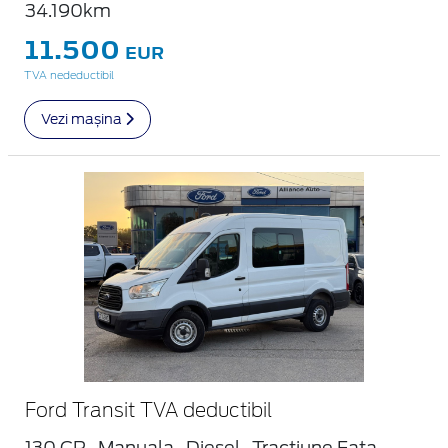
34.190km
11.500
EUR
TVA nedeductibil
Vezi mașina
Ford Transit TVA deductibil
130 CP
Manuala
Diesel
Tractiune Fata