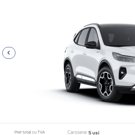
5 usi
Pret total cu TVA
Caroserie