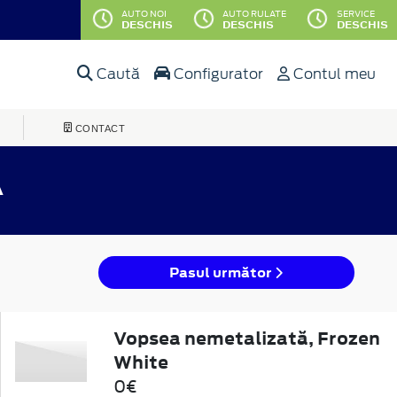
AUTO NOI
AUTO RULATE
SERVICE
DESCHIS
DESCHIS
DESCHIS
Caută
Configurator
Contul meu
CONTACT
A
Pasul următor
Vopsea nemetalizată, Frozen
White
0€