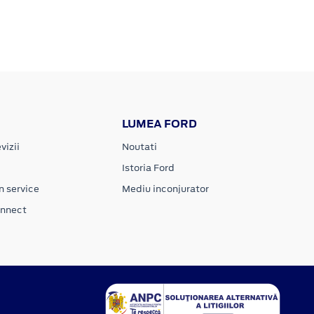
LUMEA FORD
vizii
Noutati
Istoria Ford
n service
Mediu inconjurator
onnect