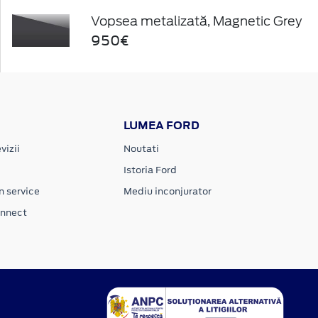
Vopsea metalizată, Magnetic Grey
950€
LUMEA FORD
vizii
Noutati
Istoria Ford
n service
Mediu inconjurator
onnect