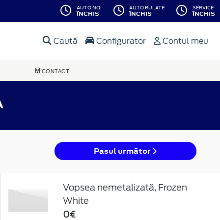
AUTO NOI
AUTO RULATE
SERVICE
ÎNCHIS
ÎNCHIS
ÎNCHIS
Caută
Configurator
Contul meu
CONTACT
A
Pasul următor
Vopsea nemetalizată, Frozen
White
0€