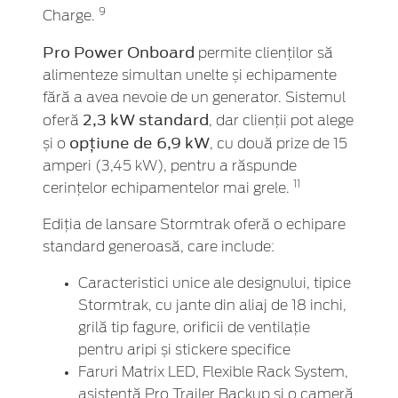
9
Charge.
Pro Power Onboard
permite clienților să
alimenteze simultan unelte și echipamente
fără a avea nevoie de un generator. Sistemul
2,3 kW standard
oferă
, dar clienții pot alege
opțiune de 6,9 kW
și o
, cu două prize de 15
amperi (3,45 kW), pentru a răspunde
11
cerințelor echipamentelor mai grele.
Ediția de lansare Stormtrak oferă o echipare
standard generoasă, care include:
Caracteristici unice ale designului, tipice
Stormtrak, cu jante din aliaj de 18 inchi,
grilă tip fagure, orificii de ventilație
pentru aripi și stickere specifice
Faruri Matrix LED, Flexible Rack System,
asistență Pro Trailer Backup și o cameră