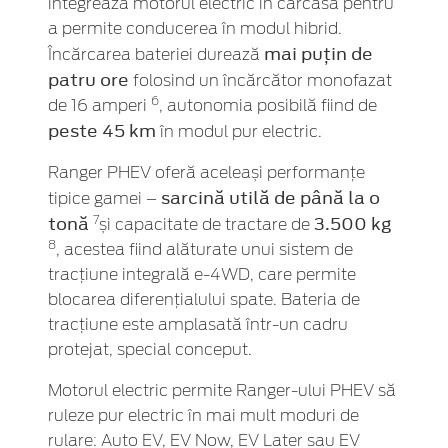
integrează motorul electric în carcasă pentru
a permite conducerea în modul hibrid.
mai puțin de
Încărcarea bateriei durează
patru ore
folosind un încărcător monofazat
6
de 16 amperi
, autonomia posibilă fiind de
peste 45 km
în modul pur electric.
Ranger PHEV oferă aceleași performanțe
sarcină utilă de
până la o
tipice gamei –
tonă
3.500 kg
7
și capacitate de tractare de
8
, acestea fiind alăturate unui sistem de
tracțiune integrală e-4WD, care permite
blocarea diferențialului spate. Bateria de
tracțiune este amplasată într-un cadru
protejat, special conceput.
Motorul electric permite Ranger-ului PHEV să
ruleze pur electric în mai mult moduri de
rulare: Auto EV, EV Now, EV Later sau EV