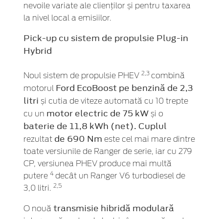
nevoile variate ale clienților și pentru taxarea
la nivel local a emisiilor.
Pick-up cu sistem de propulsie Plug-in
Hybrid
2,3
Noul sistem de propulsie PHEV
combină
Ford EcoBoost pe benzină de 2,3
motorul
litri
și cutia de viteze automată cu 10 trepte
motor electric de 75 kW
cu un
și o
baterie de 11,8 kWh (net). Cuplul
de 690 Nm
rezultat
este cel mai mare dintre
toate versiunile de Ranger de serie, iar cu 279
CP, versiunea PHEV produce mai multă
4
putere
decât un Ranger V6 turbodiesel de
2,5
3,0 litri.
transmisie hibridă modulară
O nouă