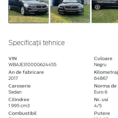
Specificații tehnice
VIN
Culoare
WBAJE31000G624455
Negru
An de fabricare
Kilometra
2017
64867
Caroserie
Norma de 
Sedan
Euro 6
Cilindree
Nr. usi
1 995 cm3
4/5
Combustibil
Putere