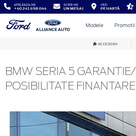
APELEAZA-NE
SCRIE-NE
VEZI
+40 241 698 044
UN MESAJ
PE HARTĂ
Modele
Promotii
ACCESORII
BMW SERIA 5 GARANTIE/ 
POSIBILITATE FINANTARE