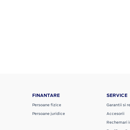
FINANTARE
SERVICE
Persoane fizice
Garantii si re
Persoane juridice
Accesorii
Rechemari i