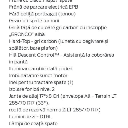
Frâne cu discuri față / spate
Frână de parcare electrică EPB
Fără poliță portbagaj (tonou)
Geamuri spate fumurii
Grilă față de culoare gri carbon cu inscripție
„BRONCO” albă
Hard-Top - gri carbon (lunetă cu degivrare și
spălător, bare plafon)
Hill Descent Control™ - Asistență la coborârea
în pantă
Iluminare ambientală podea
Imbunatatire sunet motor
Inel pentru tractare spate (1)
Izolare fonică nivel 2
Jante de aliaj 17"x8 Gri (anvelope All - Terrain LT
285/70 R17 (33"),
roată de rezervă normală LT 285/70 R17)
Lumini de zi - DTRL
Lămpi de ceață spate