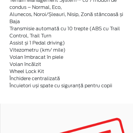
Terrain Management System™ cu 7 moduri de
condus – Normal, Eco,
Alunecos, Noroi/Șleauri, Nisip, Zonă stâncoasă și
Baja
Transmisie automată cu 10 trepte (ABS cu Trail
Control, Trail Turn
Assist și 1 Pedal driving)
Vitezometru (km/ mile)
Volan îmbracat în piele
Volan încălzit
Wheel Lock Kit
Închidere centralizată
Încuietori uși spate cu siguranță pentru copii