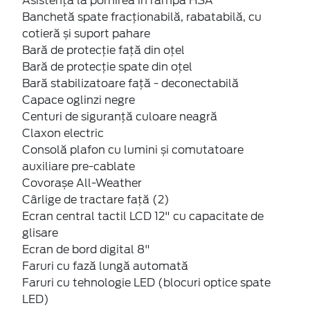
Asistență la pornirea în rampă HSA
Banchetă spate fracționabilă, rabatabilă, cu
cotieră și suport pahare
Bară de protecție față din oțel
Bară de protecție spate din oțel
Bară stabilizatoare față - deconectabilă
Capace oglinzi negre
Centuri de siguranță culoare neagră
Claxon electric
Consolă plafon cu lumini și comutatoare
auxiliare pre-cablate
Covorașe All-Weather
Cârlige de tractare față (2)
Ecran central tactil LCD 12" cu capacitate de
glisare
Ecran de bord digital 8"
Faruri cu fază lungă automată
Faruri cu tehnologie LED (blocuri optice spate
LED)