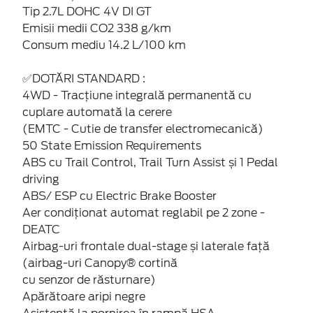
Tip 2.7L DOHC 4V DI GT
Emisii medii CO2 338 g/km
Consum mediu 14.2 L/100 km
✅DOTĂRI STANDARD :
4WD - Tracțiune integrală permanentă cu
cuplare automată la cerere
(EMTC - Cutie de transfer electromecanică)
50 State Emission Requirements
ABS cu Trail Control, Trail Turn Assist și 1 Pedal
driving
ABS/ ESP cu Electric Brake Booster
Aer condiționat automat reglabil pe 2 zone -
DEATC
Airbag-uri frontale dual-stage și laterale față
(airbag-uri Canopy® cortină
cu senzor de răsturnare)
Apărătoare aripi negre