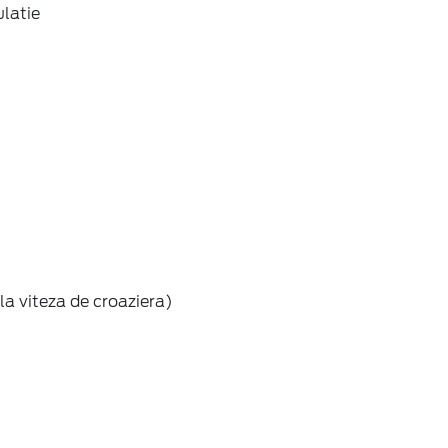
ulatie
la viteza de croaziera)