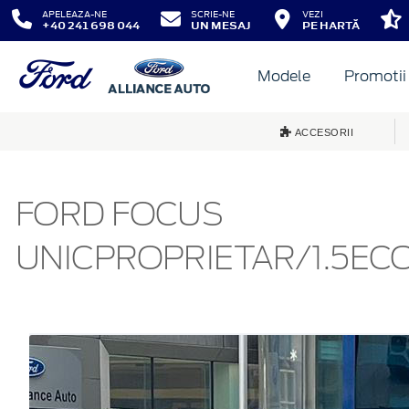
APELEAZA-NE
SCRIE-NE
VEZI
+40 241 698 044
UN MESAJ
PE HARTĂ
Modele
Promotii
ACCESORII
FORD FOCUS
UNICPROPRIETAR/1.5EC