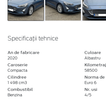
Specificații tehnice
An de fabricare
Culoare
2020
Albastru
Caroserie
Kilometra
Compacta
58500
Cilindree
Norma de 
1 498 cm3
Euro 6
Combustibil
Nr. usi
Benzina
4/5