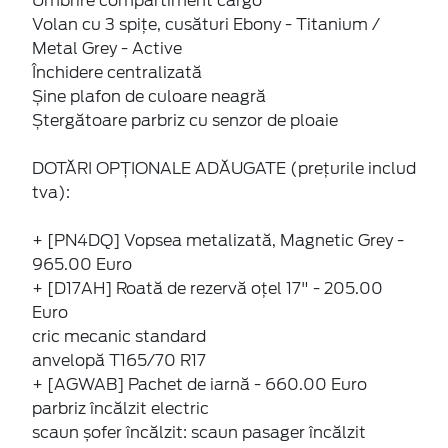
Umbrire compartiment cargo
Volan cu 3 spițe, cusături Ebony - Titanium /
Metal Grey - Active
Închidere centralizată
Șine plafon de culoare neagră
Ștergătoare parbriz cu senzor de ploaie
DOTĂRI OPȚIONALE ADĂUGATE (prețurile includ
tva):
+ [PN4DQ] Vopsea metalizată, Magnetic Grey -
965.00 Euro
+ [D17AH] Roată de rezervă oțel 17" - 205.00
Euro
cric mecanic standard
anvelopă T165/70 R17
+ [AGWAB] Pachet de iarnă - 660.00 Euro
parbriz încălzit electric
scaun șofer încălzit: scaun pasager încălzit