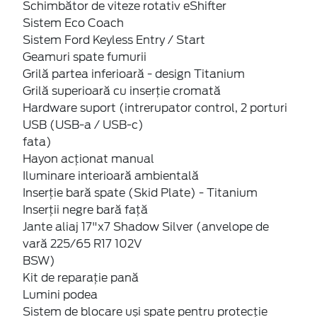
Schimbător de viteze rotativ eShifter
Sistem Eco Coach
Sistem Ford Keyless Entry / Start
Geamuri spate fumurii
Grilă partea inferioară - design Titanium
Grilă superioară cu inserție cromată
Hardware suport (intrerupator control, 2 porturi
USB (USB-a / USB-c)
fata)
Hayon acționat manual
Iluminare interioară ambientală
Inserție bară spate (Skid Plate) - Titanium
Inserții negre bară față
Jante aliaj 17"x7 Shadow Silver (anvelope de
vară 225/65 R17 102V
BSW)
Kit de reparație pană
Lumini podea
Sistem de blocare uși spate pentru protecție