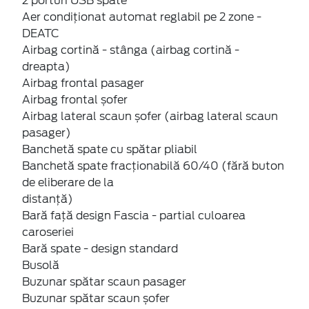
2 porturi USB spate
Aer condiționat automat reglabil pe 2 zone -
DEATC
Airbag cortină - stânga (airbag cortină -
dreapta)
Airbag frontal pasager
Airbag frontal șofer
Airbag lateral scaun șofer (airbag lateral scaun
pasager)
Banchetă spate cu spătar pliabil
Banchetă spate fracționabilă 60/40 (fără buton
de eliberare de la
distanță)
Bară față design Fascia - partial culoarea
caroseriei
Bară spate - design standard
Busolă
Buzunar spătar scaun pasager
Buzunar spătar scaun șofer