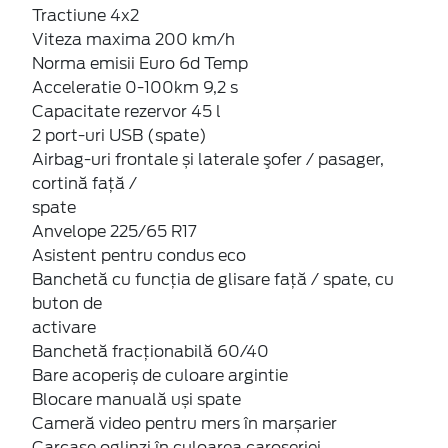
Tractiune 4x2
Viteza maxima 200 km/h
Norma emisii Euro 6d Temp
Acceleratie 0-100km 9,2 s
Capacitate rezervor 45 l
2 port-uri USB (spate)
Airbag-uri frontale și laterale şofer / pasager,
cortină faţă /
spate
Anvelope 225/65 R17
Asistent pentru condus eco
Banchetă cu funcţia de glisare faţă / spate, cu
buton de
activare
Banchetă fracționabilă 60/40
Bare acoperiș de culoare argintie
Blocare manuală uși spate
Cameră video pentru mers în marșarier
Carcase oglinzi în culoarea caroseriei