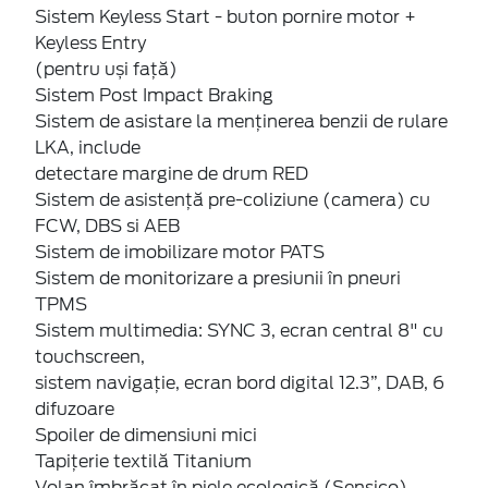
Sistem Keyless Start - buton pornire motor +
Keyless Entry
(pentru uși față)
Sistem Post Impact Braking
Sistem de asistare la menținerea benzii de rulare
LKA, include
detectare margine de drum RED
Sistem de asistenţă pre-coliziune (camera) cu
FCW, DBS si AEB
Sistem de imobilizare motor PATS
Sistem de monitorizare a presiunii în pneuri
TPMS
Sistem multimedia: SYNC 3, ecran central 8" cu
touchscreen,
sistem navigaţie, ecran bord digital 12.3”, DAB, 6
difuzoare
Spoiler de dimensiuni mici
Tapiţerie textilă Titanium
Volan îmbrăcat în piele ecologică (Sensico)