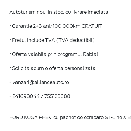
Autoturism nou, in stoc, cu livrare imediata!
*Garantie 2+3 ani/100.000km GRATUIT
*Pretul include TVA (TVA deductibil)
*Oferta valabila prin programul Rabla!
*Solicita acum o oferta personalizata:
- vanzari@allianceauto.ro
- 241698044 / 755128888
FORD KUGA PHEV cu pachet de echipare ST-Line X B