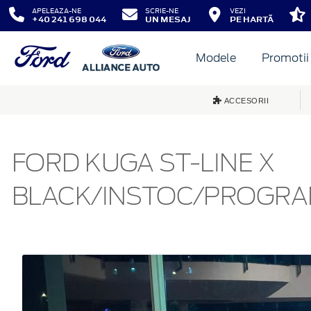
APELEAZA-NE
SCRIE-NE
VEZI
+40 241 698 044
UN MESAJ
PE HARTĂ
Modele
Promotii
ACCESORII
FORD KUGA ST-LINE X
BLACK/INSTOC/PROGR