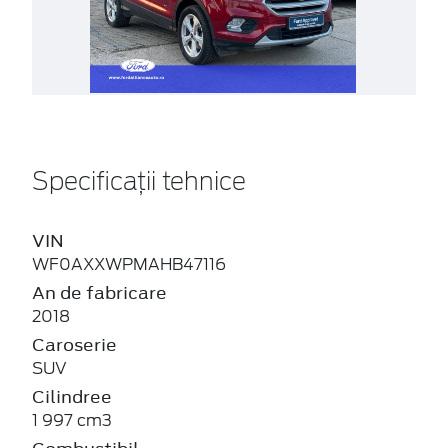
Specificații tehnice
VIN
WF0AXXWPMAHB47116
An de fabricare
2018
Caroserie
SUV
Cilindree
1 997 cm3