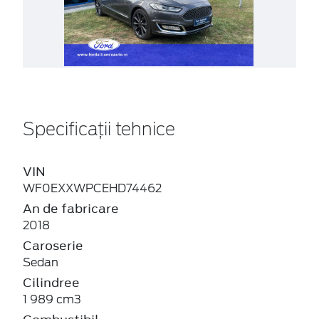
Specificații tehnice
VIN
WF0EXXWPCEHD74462
An de fabricare
2018
Caroserie
Sedan
Cilindree
1 989 cm3