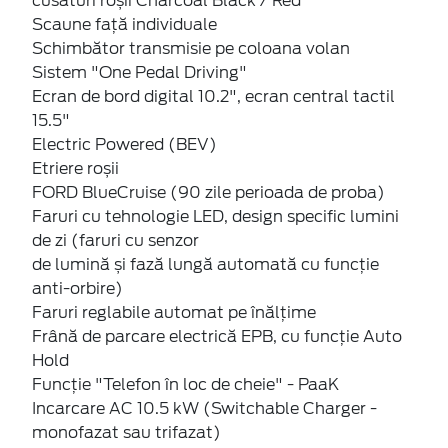
cusaturi roșii Charcoal Black / Red
Scaune față individuale
Schimbător transmisie pe coloana volan
Sistem "One Pedal Driving"
Ecran de bord digital 10.2", ecran central tactil
15.5"
Electric Powered (BEV)
Etriere roșii
FORD BlueCruise (90 zile perioada de proba)
Faruri cu tehnologie LED, design specific lumini
de zi (faruri cu senzor
de lumină și fază lungă automată cu funcție
anti-orbire)
Faruri reglabile automat pe înălțime
Frână de parcare electrică EPB, cu funcție Auto
Hold
Funcție "Telefon în loc de cheie" - PaaK
Incarcare AC 10.5 kW (Switchable Charger -
monofazat sau trifazat)