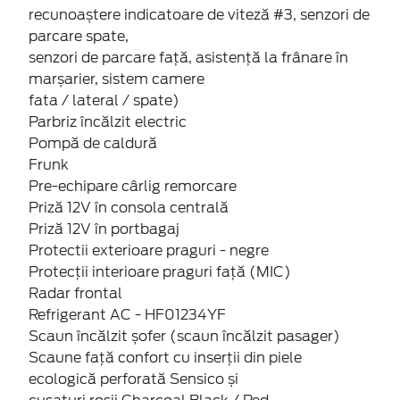
recunoaștere indicatoare de viteză #3, senzori de
parcare spate,
senzori de parcare față, asistență la frânare în
marșarier, sistem camere
fata / lateral / spate)
Parbriz încălzit electric
Pompă de caldură
Frunk
Pre-echipare cârlig remorcare
Priză 12V în consola centrală
Priză 12V în portbagaj
Protectii exterioare praguri - negre
Protecții interioare praguri față (MIC)
Radar frontal
Refrigerant AC - HF01234YF
Scaun încălzit șofer (scaun încălzit pasager)
Scaune față confort cu inserții din piele
ecologică perforată Sensico și