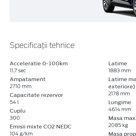
Specificații tehnice
Acceleratie 0-100km
Latime
11,7 sec
1883 mm
Ampatament
Latime max
exteriore)
2710 mm
2178 mm
Capacitate rezervor
Lungime
54 l
4614 mm
Cuplu
Masa maxi
300
2085 kg
Emisii mixte CO2 NEDC
Masa prop
104 g/km