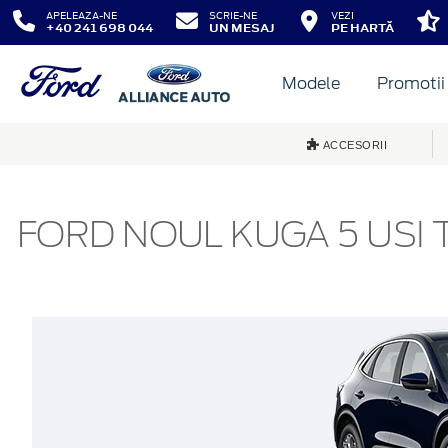
APELEAZA-NE
SCRIE-NE
VEZI
+40 241 698 044
UN MESAJ
PE HARTĂ
Modele
Promotii
ACCESORII
FORD NOUL KUGA 5 USI T