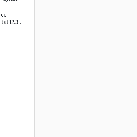
 cu
tal 12.3”,