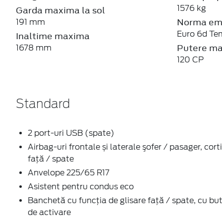
1576 kg
Garda maxima la sol
Norma emi
191 mm
Euro 6d Te
Inaltime maxima
Putere m
1678 mm
120 CP
Standard
2 port-uri USB (spate)
Airbag-uri frontale și laterale şofer / pasager, cort
faţă / spate
Anvelope 225/65 R17
Asistent pentru condus eco
Banchetă cu funcţia de glisare faţă / spate, cu bu
de activare