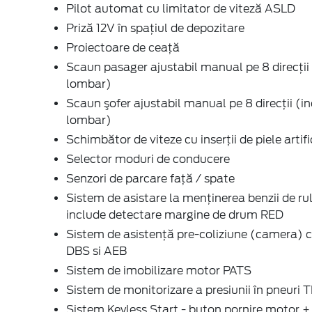
Pilot automat cu limitator de viteză ASLD
Priză 12V în spaţiul de depozitare
Proiectoare de ceaţă
Scaun pasager ajustabil manual pe 8 direcţii 
lombar)
Scaun şofer ajustabil manual pe 8 direcţii (in
lombar)
Schimbător de viteze cu inserţii de piele artifi
Selector moduri de conducere
Senzori de parcare faţă / spate
Sistem de asistare la menținerea benzii de ru
include detectare margine de drum RED
Sistem de asistenţă pre-coliziune (camera) 
DBS si AEB
Sistem de imobilizare motor PATS
Sistem de monitorizare a presiunii în pneuri
Sistem Keyless Start - buton pornire motor +