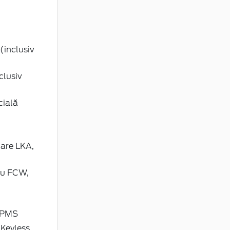
(inclusiv
clusiv
cială
lare LKA,
cu FCW,
 TPMS
 Keyless