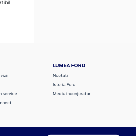
tibil
LUMEA FORD
vizii
Noutati
Istoria Ford
n service
Mediu inconjurator
onnect