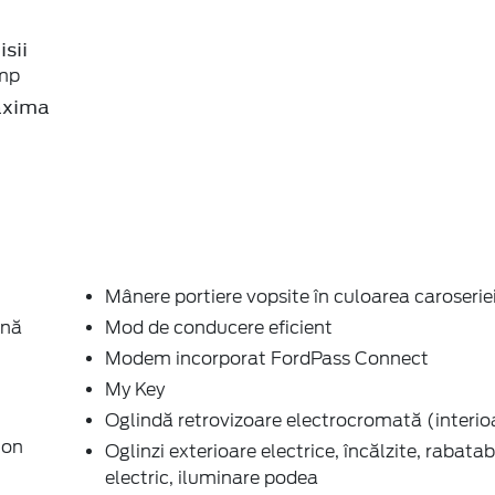
sii
mp
axima
Mânere portiere vopsite în culoarea caroserie
ină
Mod de conducere eficient
Modem incorporat FordPass Connect
My Key
Oglindă retrovizoare electrocromată (interio
ton
Oglinzi exterioare electrice, încălzite, rabatab
electric, iluminare podea