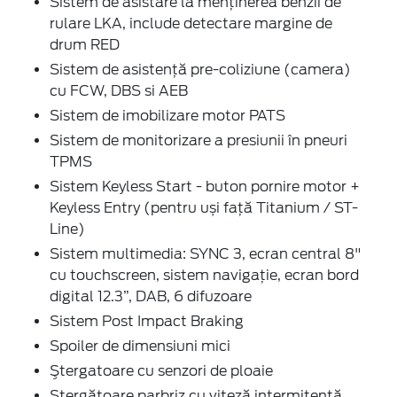
Sistem de asistare la menținerea benzii de
rulare LKA, include detectare margine de
drum RED
Sistem de asistenţă pre-coliziune (camera)
cu FCW, DBS si AEB
Sistem de imobilizare motor PATS
Sistem de monitorizare a presiunii în pneuri
TPMS
Sistem Keyless Start - buton pornire motor +
Keyless Entry (pentru uși față Titanium / ST-
Line)
Sistem multimedia: SYNC 3, ecran central 8"
cu touchscreen, sistem navigaţie, ecran bord
digital 12.3”, DAB, 6 difuzoare
Sistem Post Impact Braking
Spoiler de dimensiuni mici
Ştergatoare cu senzori de ploaie
Ştergătoare parbriz cu viteză intermitentă