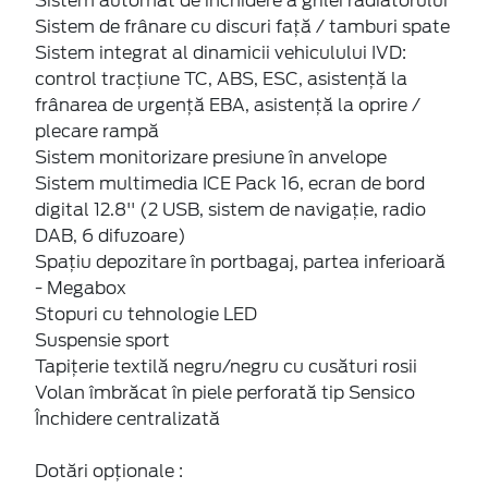
Sistem automat de închidere a grilei radiatorului
Sistem de frânare cu discuri față / tamburi spate
Sistem integrat al dinamicii vehiculului IVD:
control tracțiune TC, ABS, ESC, asistență la
frânarea de urgență EBA, asistență la oprire /
plecare rampă
Sistem monitorizare presiune în anvelope
Sistem multimedia ICE Pack 16, ecran de bord
digital 12.8'' (2 USB, sistem de navigație, radio
DAB, 6 difuzoare)
Spațiu depozitare în portbagaj, partea inferioară
- Megabox
Stopuri cu tehnologie LED
Suspensie sport
Tapițerie textilă negru/negru cu cusături rosii
Volan îmbrăcat în piele perforată tip Sensico
Închidere centralizată
Dotări opționale :