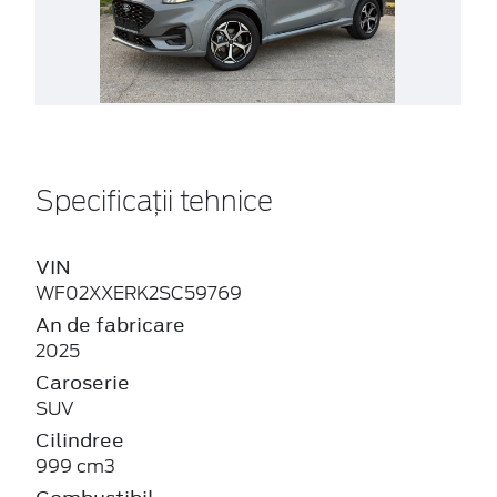
Specificații tehnice
VIN
WF02XXERK2SC59769
An de fabricare
2025
Caroserie
SUV
Cilindree
999 cm3