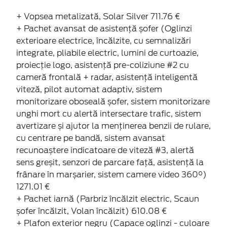
+ Vopsea metalizată, Solar Silver 711.76 €
+ Pachet avansat de asistență șofer (Oglinzi
exterioare electrice, încălzite, cu semnalizări
integrate, pliabile electric, lumini de curtoazie,
proiecție logo, asistență pre-coliziune #2 cu
cameră frontală + radar, asistență inteligentă
viteză, pilot automat adaptiv, sistem
monitorizare oboseală șofer, sistem monitorizare
unghi mort cu alertă intersectare trafic, sistem
avertizare și ajutor la menținerea benzii de rulare,
cu centrare pe bandă, sistem avansat
recunoaștere indicatoare de viteză #3, alertă
sens greșit, senzori de parcare față, asistență la
frânare în marșarier, sistem camere video 360°)
1271.01 €
+ Pachet iarnă (Parbriz încălzit electric, Scaun
șofer încălzit, Volan încălzit) 610.08 €
+ Plafon exterior negru (Capace oglinzi - culoare