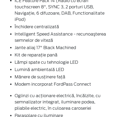
ICE Feature Pack 14 (Radio cu ecran
touchscreen 8", SYNC 3, 2 porturi USB,
Navigaţie, 6 difuzoare, DAB, Functionalitate
iPod)
Închidere centralizată
Intelligent Speed Assistance - recunoaşterea
semnelor de viteză
Jante aliaj 17" Black Machined
Kit de reparaţie pană
Lămpi spate cu tehnologie LED
Lumină ambientală LED
Mânere de susţinere faţă
Modem incorporat FordPass Connect
Oglinzi cu acţionare electrică, încălzite, cu
semnalizator integrat, iluminare podea,
pliabile electric, în culoarea caroseriei
Parasolare cu iluminare