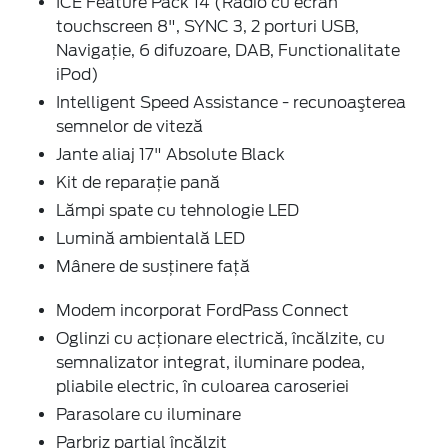
ICE Feature Pack 14 (Radio cu ecran
touchscreen 8", SYNC 3, 2 porturi USB,
Navigaţie, 6 difuzoare, DAB, Functionalitate
iPod)
Intelligent Speed Assistance - recunoaşterea
semnelor de viteză
Jante aliaj 17" Absolute Black
Kit de reparaţie pană
Lămpi spate cu tehnologie LED
Lumină ambientală LED
Mânere de susţinere faţă
Modem incorporat FordPass Connect
Oglinzi cu acţionare electrică, încălzite, cu
semnalizator integrat, iluminare podea,
pliabile electric, în culoarea caroseriei
Parasolare cu iluminare
Parbriz parţial încălzit