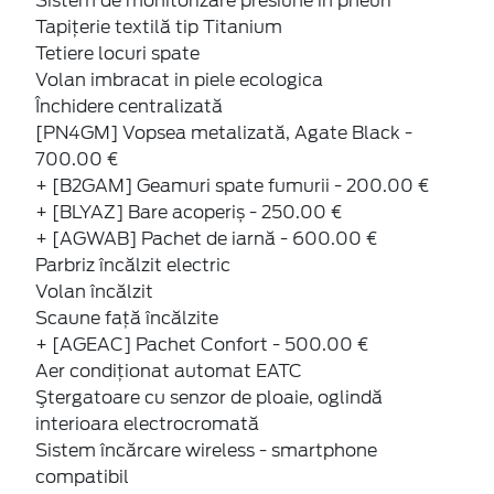
Sistem de monitorizare presiune in pneuri
Tapițerie textilă tip Titanium
Tetiere locuri spate
Volan imbracat in piele ecologica
Închidere centralizată
[PN4GM] Vopsea metalizată, Agate Black -
700.00 €
+ [B2GAM] Geamuri spate fumurii - 200.00 €
+ [BLYAZ] Bare acoperiș - 250.00 €
+ [AGWAB] Pachet de iarnă - 600.00 €
Parbriz încălzit electric
Volan încălzit
Scaune faţă încălzite
+ [AGEAC] Pachet Confort - 500.00 €
Aer condiționat automat EATC
Ştergatoare cu senzor de ploaie, oglindă
interioara electrocromată
Sistem încărcare wireless - smartphone
compatibil