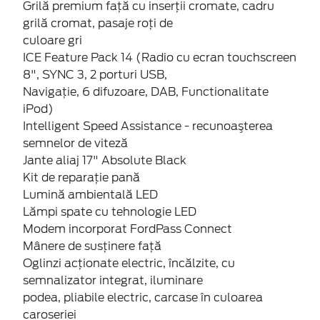
Grilă premium faţă cu inserţii cromate, cadru
grilă cromat, pasaje roți de
culoare gri
ICE Feature Pack 14 (Radio cu ecran touchscreen
8", SYNC 3, 2 porturi USB,
Navigaţie, 6 difuzoare, DAB, Functionalitate
iPod)
Intelligent Speed Assistance - recunoaşterea
semnelor de viteză
Jante aliaj 17" Absolute Black
Kit de reparaţie pană
Lumină ambientală LED
Lămpi spate cu tehnologie LED
Modem incorporat FordPass Connect
Mânere de susţinere faţă
Oglinzi acţionate electric, încălzite, cu
semnalizator integrat, iluminare
podea, pliabile electric, carcase în culoarea
caroseriei