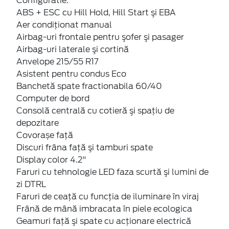
Configuratie:
ABS + ESC cu Hill Hold, Hill Start şi EBA
Aer condiţionat manual
Airbag-uri frontale pentru şofer şi pasager
Airbag-uri laterale şi cortină
Anvelope 215/55 R17
Asistent pentru condus Eco
Banchetă spate fractionabila 60/40
Computer de bord
Consolă centrală cu cotieră şi spaţiu de
depozitare
Covorașe față
Discuri frâna faţă şi tamburi spate
Display color 4.2"
Faruri cu tehnologie LED faza scurtă şi lumini de
zi DTRL
Faruri de ceaţă cu funcţia de iluminare în viraj
Frână de mână imbracata în piele ecologica
Geamuri faţă şi spate cu acţionare electrică