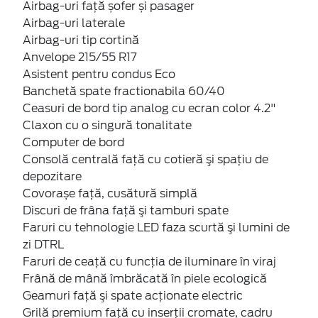
Airbag-uri față șofer și pasager
Airbag-uri laterale
Airbag-uri tip cortină
Anvelope 215/55 R17
Asistent pentru condus Eco
Banchetă spate fractionabila 60/40
Ceasuri de bord tip analog cu ecran color 4.2"
Claxon cu o singură tonalitate
Computer de bord
Consolă centrală față cu cotieră şi spaţiu de
depozitare
Covorașe față, cusătură simplă
Discuri de frâna faţă şi tamburi spate
Faruri cu tehnologie LED faza scurtă şi lumini de
zi DTRL
Faruri de ceaţă cu funcţia de iluminare în viraj
Frână de mână îmbrăcată în piele ecologică
Geamuri faţă şi spate acţionate electric
Grilă premium faţă cu inserţii cromate, cadru