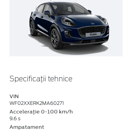
Specificații tehnice
VIN
WF02XXERK2MA60271
Accelerație 0-100 km/h
9.6 s
Ampatament