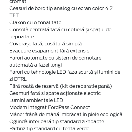
cromat
Ceasuri de bord tip analog cu ecran color 4.2"
TFT
Claxon cu o tonalitate
Consolă centrală față cu cotieră şi spaţiu de
depozitare
Covorașe față, cusătură simplă
Evacuare eșapament fără extensie
Faruri automate cu sistem de comutare
automată a fazei lungi
Faruri cu tehnologie LED faza scurtă şi lumini de
zi DTRL
Fără roată de rezervă (kit de reparaţie pană)
Geamuri faţă şi spate acţionate electric
Lumini ambientale LED
Modem integrat FordPass Connect
Mâner frână de mână îmbrăcat în piele ecologică
Oglindă interioară tip standard zi/noapte
Parbriz tip standard cu tenta verde