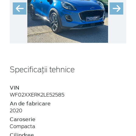
Specificații tehnice
VIN
WF02XXERK2LE52585
An de fabricare
2020
Caroserie
Compacta
Cilindree