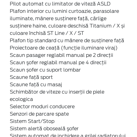
Pilot automat cu limitator de viteză ASLD
Plafon interior cu lumini curtoazie, parasolare
iluminate, mânere susținere față, cârlige
susținere haine, culoare deschisă Titanium / X și
culoare închisă ST Line / X / ST
Plafon tip standard cu mânere de susţinere faţă
Proiectoare de ceaţă (funcție iluminare viraj)
Scaun pasager reglabil manual pe 2 direcții
Scaun şofer reglabil manual pe 4 direcții
Scaun șofer cu suport lombar
Scaune faţă sport
Scaune faţă cu masaj
Schimbător de viteze cu inserţii de piele
ecologica
Selector moduri conducere
Senzori de parcare spate
Sistem Start/Stop
Sistem alertă oboseală şofer
Sistem automat de inchidere a grilei radiatorului