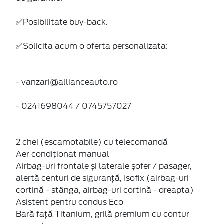
✅Posibilitate buy-back.
✅Solicita acum o oferta personalizata:
- vanzari@allianceauto.ro
- 0241698044 / 0745757027
2 chei (escamotabile) cu telecomandă
Aer condiţionat manual
Airbag-uri frontale și laterale șofer / pasager,
alertă centuri de siguranță, Isofix (airbag-uri
cortină - stânga, airbag-uri cortină - dreapta)
Asistent pentru condus Eco
Bară față Titanium, grilă premium cu contur