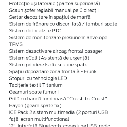
Protecție uși laterale (partea superioară)
Scaun șofer reglabil manual pe 6 direcții
Sertar depozitare în spațiul de marfă
Sistem de frânare cu discuri față / tamburi spate
Sistem de incalzire PTC
Sistem de monitorizare presiune în anvelope
TPMS
Sistem dezactivare airbag frontal pasager
Sistem eCall (Asistență de urgență)
Sistem prindere Isofix scaune spate
Spațiu depozitare zona frontală - Frunk
Stopuri cu tehnologie LED
Tapițerie textil Titanium
Geamuri spate fumurii
Grilă cu bandă luminoasă "Coast-to-Coast"
Hayon (geam spate fix)
ICE Pack 2 sistem multimedia (2 porturi USB
față, ecran multifuncțional
12", interfață Bluetooth, conexiune USB, radio