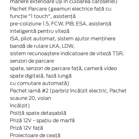
mânere exterioare uși în culoarea caroseriei)
Pachet Parcare (geamuri electrice față cu
funcție "1 touch", asistență
pre-coliziune 1.5, FCW, PIB, ESA, asistență
inteligentă pentru viteză
ISA, pilot automat, sistem ajutor menținere
bandă de rulare LKA, LDW,
sistem recunoaștere indicatoare de viteză TSR,
senzori de parcare
spate, senzori de parcare față, cameră video
spate digitală, fază lungă
cu comutare automată)
Pachet iarnă #2 (parbriz încălzit electric, Pachet
scaune 20, volan
încălzit)
Poliță spate detașabilă
Priză 12V - spațiu de marfă
Priză 12V față
Proiectoare de ceață