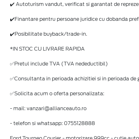
✔️ Autoturism vandut, verificat si garantat de repre
✔️Finantare pentru persoane juridice cu dobanda pref
✔️Posibilitate buyback/trade-in.
*IN STOC CU LIVRARE RAPIDA
✅Pretul include TVA (TVA nedeductibil)
✅Consultanta in perioada achizitiei si in perioada de 
✅Solicita acum o oferta personalizata:
- mail: vanzari@allianceauto.ro
- telefon si whatsapp: 0755128888
Ford Tourneo Courier - motorizare 999cc - cutie aut