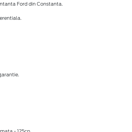
zentanta Ford din Constanta.
erentiala.
garantie.
omata - 125cp