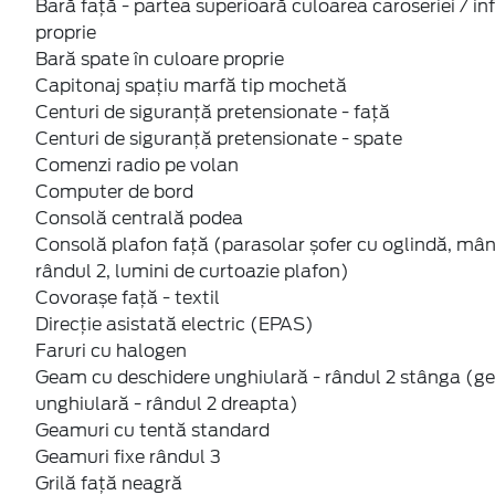
Bară față - partea superioară culoarea caroseriei / in
proprie
Bară spate în culoare proprie
Capitonaj spațiu marfă tip mochetă
Centuri de siguranță pretensionate - față
Centuri de siguranță pretensionate - spate
Comenzi radio pe volan
Computer de bord
Consolă centrală podea
Consolă plafon față (parasolar șofer cu oglindă, mân
rândul 2, lumini de curtoazie plafon)
Covorașe față - textil
Direcție asistată electric (EPAS)
Faruri cu halogen
Geam cu deschidere unghiulară - rândul 2 stânga (g
unghiulară - rândul 2 dreapta)
Geamuri cu tentă standard
Geamuri fixe rândul 3
Grilă față neagră