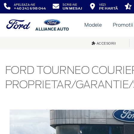
APELEAZA-NE
SCRIE-NE
VEZI
+40 241 698 044
UN MESAJ
PE HARTĂ
Modele
Promotii
ACCESORII
FORD TOURNEO COURIE
PROPRIETAR/GARANTIE