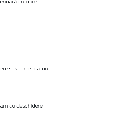
ferioară culoare
ere susținere plafon
eam cu deschidere