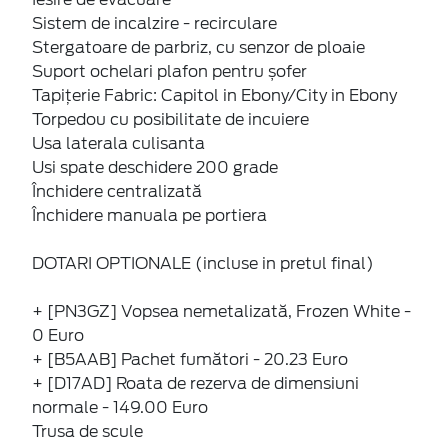
Sistem de incalzire - recirculare
Stergatoare de parbriz, cu senzor de ploaie
Suport ochelari plafon pentru șofer
Tapițerie Fabric: Capitol in Ebony/City in Ebony
Torpedou cu posibilitate de incuiere
Usa laterala culisanta
Usi spate deschidere 200 grade
Închidere centralizată
Închidere manuala pe portiera
DOTARI OPTIONALE (incluse in pretul final)
+ [PN3GZ] Vopsea nemetalizată, Frozen White -
0 Euro
+ [B5AAB] Pachet fumători - 20.23 Euro
+ [D17AD] Roata de rezerva de dimensiuni
normale - 149.00 Euro
Trusa de scule