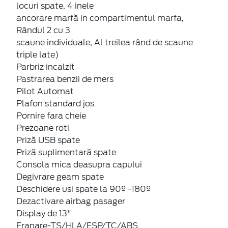
locuri spate, 4 inele
ancorare marfă in compartimentul marfa,
Rândul 2 cu 3
scaune individuale, Al treilea rând de scaune
triple late)
Parbriz incalzit
Pastrarea benzii de mers
Pilot Automat
Plafon standard jos
Pornire fara cheie
Prezoane roti
Priză USB spate
Priză suplimentară spate
Consola mica deasupra capului
Degivrare geam spate
Deschidere usi spate la 90º -180º
Dezactivare airbag pasager
Display de 13"
Franare-TS/HLA/ESP/TC/ABS