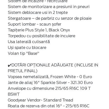
Sistem de incalzire - recirculare
Sistem de monitorizare a presiunii in pneuri
Sistem deblocare usi in 2 trepte
Stergatoare – de parbriz cu senzor de ploaie
Suport lombar - scaun șofer
Tapițerie Plus Style 1, Black Onyx
Torpedou cu posibilitate de incuiere
Usa laterală culisantă
Uși spate cu blocare
Volan tip ''Base''
✔️DOTĂRI OPȚIONALE ADĂUGATE (INCLUSE IN
PRETUL FINAL)
Vopsea nemetalizată, Frozen White - 0 Euro
Jante de aliaj 16" Sparkle Silver - 321.30 Euro
Anvelope cu dimensiune 215/65 R16C 109 T
BSWT
Goodyear Vendor- Standard Tread
Roata de rezerva din otel 16" - 215/65 R16C