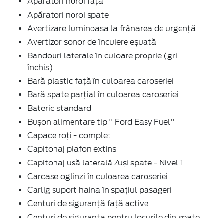
Apăratori noroi faţă
Apăratori noroi spate
Avertizare luminoasa la frânarea de urgenţă
Avertizor sonor de încuiere eșuată
Bandouri laterale în culoare proprie (gri
închis)
Bară plastic față în culoarea caroseriei
Bară spate parţial în culoarea caroseriei
Baterie standard
Bușon alimentare tip '' Ford Easy Fuel''
Capace roți - complet
Capitonaj plafon extins
Capitonaj usă laterală /uși spate - Nivel 1
Carcase oglinzi în culoarea caroseriei
Carlig suport haina în spaţiul pasageri
Centuri de siguranţă faţă active
Centuri de siguranta pentru locurile din spate