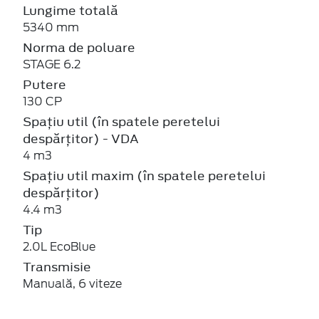
Lungime totală
5340 mm
Norma de poluare
STAGE 6.2
Putere
130 CP
Spațiu util (în spatele peretelui
despărțitor) - VDA
4 m3
Spațiu util maxim (în spatele peretelui
despărțitor)
4.4 m3
Tip
2.0L EcoBlue
Transmisie
Manuală, 6 viteze