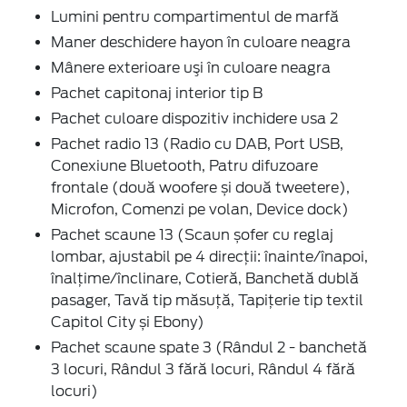
Lumini pentru compartimentul de marfă
Maner deschidere hayon în culoare neagra
Mânere exterioare uşi în culoare neagra
Pachet capitonaj interior tip B
Pachet culoare dispozitiv inchidere usa 2
Pachet radio 13 (Radio cu DAB, Port USB,
Conexiune Bluetooth, Patru difuzoare
frontale (două woofere și două tweetere),
Microfon, Comenzi pe volan, Device dock)
Pachet scaune 13 (Scaun șofer cu reglaj
lombar, ajustabil pe 4 direcții: înainte/înapoi,
înalțime/înclinare, Cotieră, Banchetă dublă
pasager, Tavă tip măsuță, Tapițerie tip textil
Capitol City și Ebony)
Pachet scaune spate 3 (Rândul 2 - banchetă
3 locuri, Rândul 3 fără locuri, Rândul 4 fără
locuri)