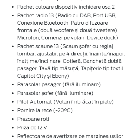
Pachet culoare dispozitiv inchidere usa 2
Pachet radio 13 (Radio cu DAB, Port USB,
Conexiune Bluetooth, Patru difuzoare
frontale (două woofere și două tweetere),
Microfon, Comenzi pe volan, Device dock)
Pachet scaune 13 (Scaun șofer cu reglaj
lombar, ajustabil pe 4 direcții: înainte/înapoi,
înalțime/înclinare, Cotieră, Banchetă dublă
pasager, Tavă tip măsuță, Tapițerie tip textil
Capitol City și Ebony)
Parasolar pasager (fără iluminare)
Parasolar șofer (fără iluminare)
Pilot Automat (Volan îmbrăcat în piele)
Pornire la rece (-20°C)
Prezoane roti
Priza de 12 V
Reflectoare de avertizare pe marginea uşilor