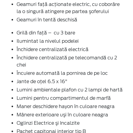
Geamuri faţă acţionate electric, cu coborâre
la o singură atingere pe partea şoferului
Geamuri în tentă deschisă
Grilă din față – cu 3 bare
Ilumintat la nivelul podelei
Închidere centralizată electrică
Închidere centralizată pe telecomandă cu 2
chei
Încuiere automată la pornirea de pe loc
Jante de oţel 6.5 x 16"
Lumini ambientale plafon cu 2 lampi de hartă
Lumini pentru compartimentul de marfă
Maner deschidere hayon în culoare neagra
Mânere exterioare uşi în culoare neagra
Oglinzi Electrice şi Incalzite
Pachet capitonaj interior tip B