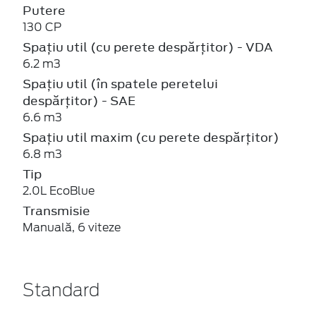
Putere
130 CP
Spațiu util (cu perete despărțitor) - VDA
6.2 m3
Spațiu util (în spatele peretelui
despărțitor) - SAE
6.6 m3
Spațiu util maxim (cu perete despărțitor)
6.8 m3
Tip
2.0L EcoBlue
Transmisie
Manuală, 6 viteze
Standard