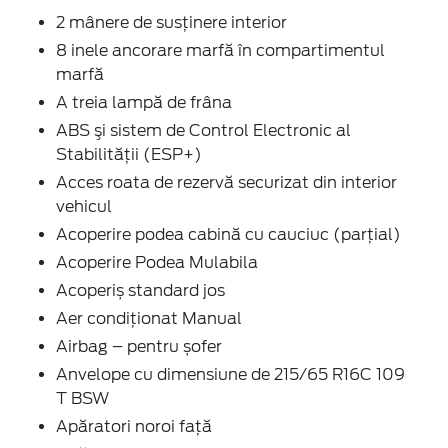
2 mânere de susţinere interior
8 inele ancorare marfă în compartimentul
marfă
A treia lampă de frâna
ABS şi sistem de Control Electronic al
Stabilității (ESP+)
Acces roata de rezervă securizat din interior
vehicul
Acoperire podea cabină cu cauciuc (parțial)
Acoperire Podea Mulabila
Acoperiș standard jos
Aer condiţionat Manual
Airbag – pentru șofer
Anvelope cu dimensiune de 215/65 R16C 109
T BSW
Apăratori noroi faţă