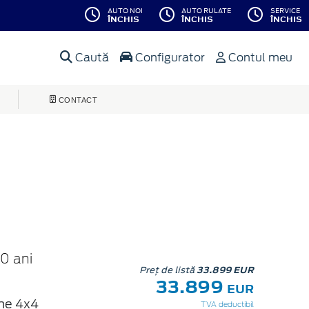
AUTO NOI
AUTO RULATE
SERVICE
ÎNCHIS
ÎNCHIS
ÎNCHIS
Caută
Configurator
Contul meu
CONTACT
0 ani
Preț de listă
33.899 EUR
33.899
EUR
une 4x4
TVA deductibil