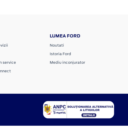
LUMEA FORD
vizii
Noutati
Istoria Ford
n service
Mediu inconjurator
onnect