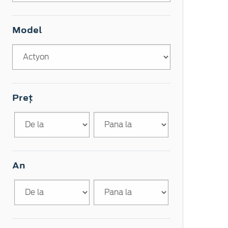
Model
Preț
An