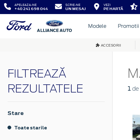
APELEAZA-NE
SCRIE-NE
VEZI
+40 241 698 044
UN MESAJ
PE HARTĂ
Modele
Promotii
ACCESORII
M
FILTREAZĂ
REZULTATELE
1
de 
Stare
Toate starile