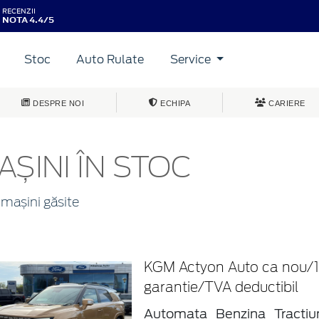
RECENZII
NOTA 4.4/5
Stoc
Auto Rulate
Service
DESPRE NOI
ECHIPA
CARIERE
AȘINI ÎN STOC
mașini găsite
KGM Actyon Auto ca nou/1
garantie/TVA deductibil
Automata
Benzina
Tracti