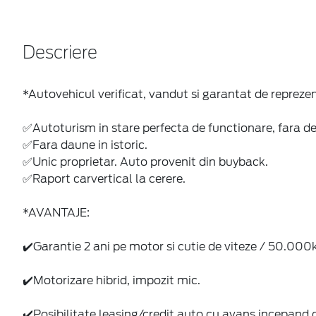
Descriere
*Autovehicul verificat, vandut si garantat de reprez
✅Autoturism in stare perfecta de functionare, fara d
✅Fara daune in istoric.
✅Unic proprietar. Auto provenit din buyback.
✅Raport carvertical la cerere.
*AVANTAJE:
✔️Garantie 2 ani pe motor si cutie de viteze / 50.000
✔️Motorizare hibrid, impozit mic.
✔️Posibilitate leasing/credit auto cu avans incepand 