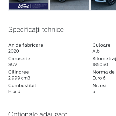
Specificații tehnice
An de fabricare
Culoare
2020
Alb
Caroserie
Kilometra
SUV
185050
Cilindree
Norma de 
2 999 cm3
Euro 6
Combustibil
Nr. usi
Hibrid
5
Optionale adaugate