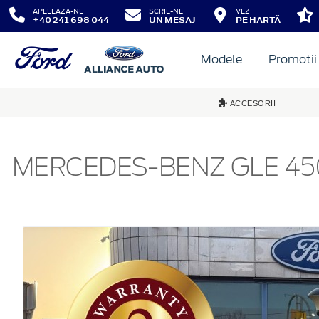
APELEAZA-NE
SCRIE-NE
VEZI
+40 241 698 044
UN MESAJ
PE HARTĂ
Modele
Promotii
ACCESORII
MERCEDES-BENZ GLE 45