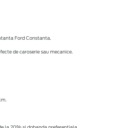
entanta Ford Constanta.
efecte de caroserie sau mecanice.
km.
de la 20% si dobanda preferentiala.