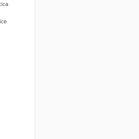
tica
ice