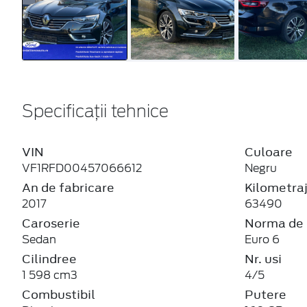
Specificații tehnice
VIN
Culoare
VF1RFD00457066612
Negru
An de fabricare
Kilometra
2017
63490
Caroserie
Norma de 
Sedan
Euro 6
Cilindree
Nr. usi
1 598 cm3
4/5
Combustibil
Putere