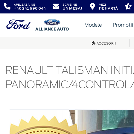
APELEAZA-NE
SCRIE-NE
VEZI
+40 241 698 044
UN MESAJ
PE HARTĂ
Modele
Promotii
ACCESORII
RENAULT TALISMAN INIT
PANORAMIC/4CONTROL/