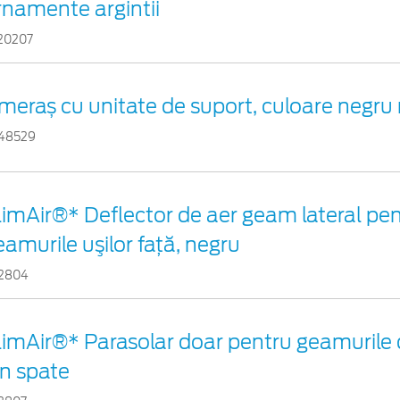
rnamente argintii
20207
meraș cu unitate de suport, culoare negru
48529
limAir®* Deflector de aer geam lateral pe
eamurile uşilor faţă, negru
12804
limAir®* Parasolar doar pentru geamurile 
in spate