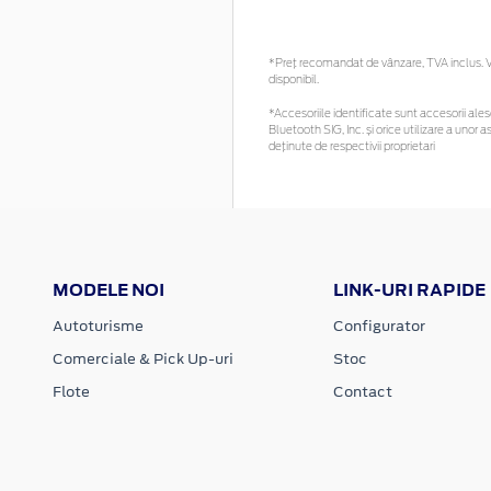
*Preţ recomandat de vânzare, TVA inclus. Vă
disponibil.
*Accesoriile identificate sunt accesorii alese
Bluetooth SIG, Inc. și orice utilizare a un
deținute de respectivii proprietari
MODELE NOI
LINK-URI RAPIDE
Autoturisme
Configurator
Comerciale & Pick Up-uri
Stoc
Flote
Contact