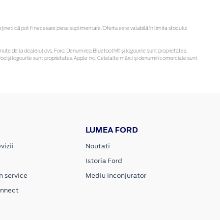
eți că pot fi necesare piese suplimentare. Oferta este valabilă în limita stocului
i obținute de la dealerul dvs. Ford. Denumirea Bluetooth® și logourile sunt proprietatea
d și logourile sunt proprietatea Apple Inc. Celelalte mărci și denumiri comerciale sunt
LUMEA FORD
vizii
Noutati
Istoria Ford
n service
Mediu inconjurator
onnect