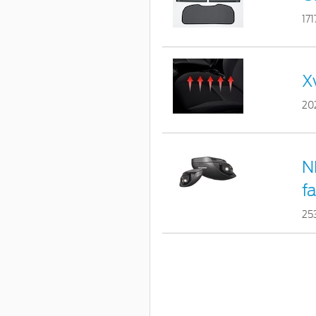
17
X
20
N
fa
25