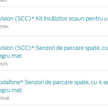
12807
vision (SCC)* Kit încălzitor scaun pentru 
21594
vision (SCC)* Senzori de parcare spate, cu
egru mat
35215
odafone* Senzori de parcare spate, cu 4 se
egru mat
25438