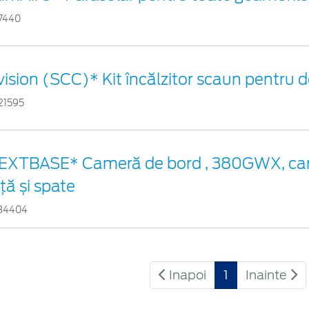
17440
vision (SCC)* Kit încălzitor scaun pentru
21595
EXTBASE* Cameră de bord , 380GWX, ca
ță și spate
34404
Inapoi
1
Inainte