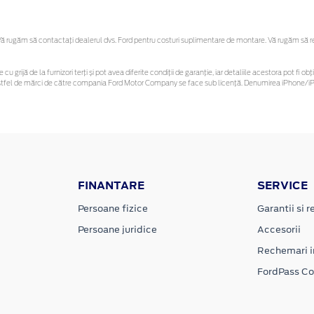
 rugăm să contactaţi dealerul dvs. Ford pentru costuri suplimentare de montare. Vă rugăm să rețin
 cu grijă de la furnizori terți și pot avea diferite condiții de garanție, iar detaliile acestora pot f
or astfel de mărci de către compania Ford Motor Company se face sub licență. Denumirea iPhone/iPo
FINANTARE
SERVICE
Persoane fizice
Garantii si re
Persoane juridice
Accesorii
Rechemari i
FordPass C