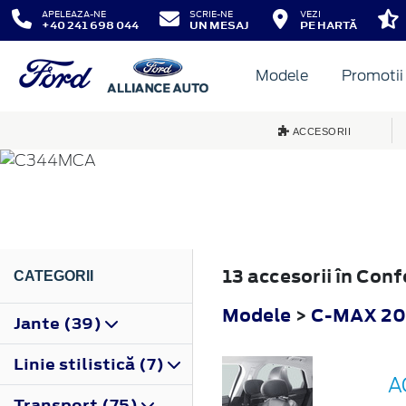
APELEAZA-NE
SCRIE-NE
VEZI
+40 241 698 044
UN MESAJ
PE HARTĂ
Modele
Promotii
C-MAX
ACCESORII
2015
13 accesorii în Con
CATEGORII
Modele
>
C-MAX 20
Jante (39)
Linie stilistică (7)
A
Transport (75)