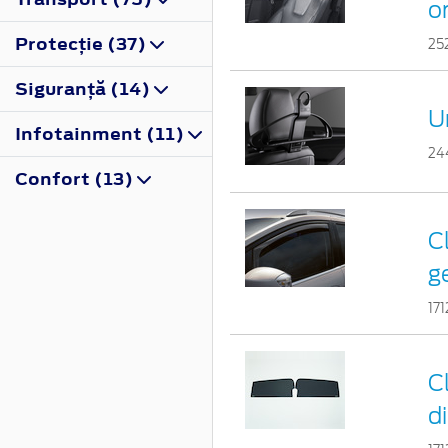
o
Protecţie (37)
25
Siguranţă (14)
U
Infotainment (11)
24
Confort (13)
C
g
17
C
d