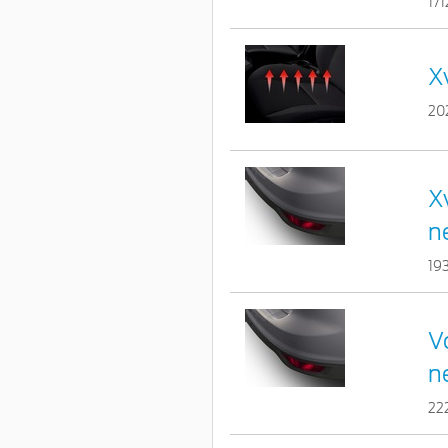
17
X
20
X
n
19
V
n
22