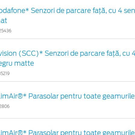
odafone* Senzori de parcare față, cu 4 sen
at
25436
vision (SCC)* Senzori de parcare faţă, cu 4
egru matte
35219
limAir®* Parasolar pentru toate geamurile
12806
limAir®* Parasolar pentru toate geamurile