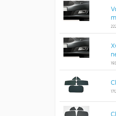
V
m
22
X
n
19
C
17
C