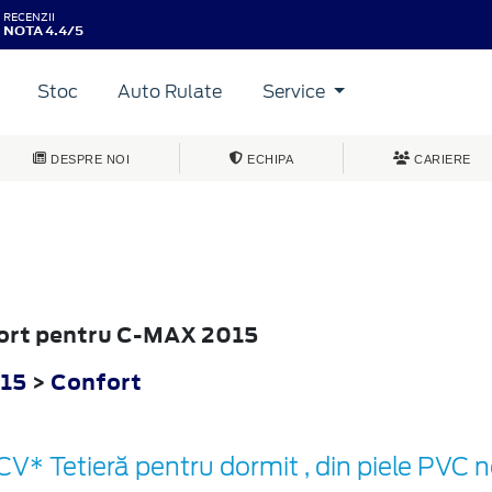
RECENZII
NOTA 4.4/5
Stoc
Auto Rulate
Service
DESPRE NOI
ECHIPA
CARIERE
fort pentru C-MAX 2015
15
>
Confort
CV* Tetieră pentru dormit , din piele PVC 