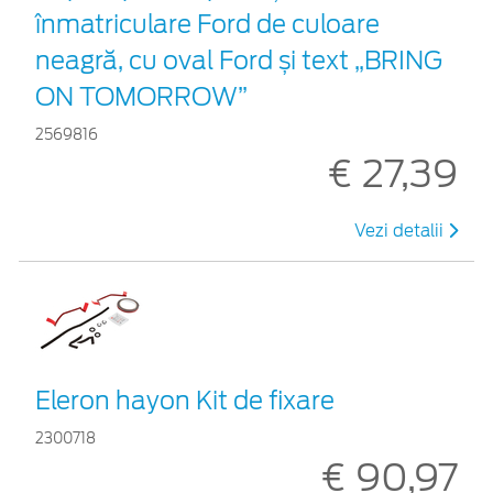
înmatriculare Ford de culoare
neagră, cu oval Ford și text „BRING
ON TOMORROW”
2569816
€ 27,39
Vezi detalii
Eleron hayon Kit de fixare
2300718
€ 90,97