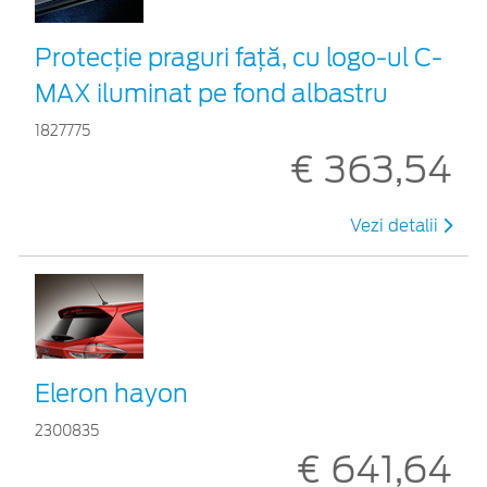
Protecţie praguri faţă, cu logo-ul C-
MAX iluminat pe fond albastru
1827775
€ 363,54
Vezi detalii
Eleron hayon
2300835
€ 641,64