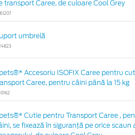
e transport Caree, de culoare Cool Grey
61207
uport umbrelă
24823
pets®* Accesoriu ISOFIX Caree pentru cuti
ransport Caree, pentru câini până la 15 kg
10162
pets®* Cutie pentru Transport Caree , pentr
âini, se fixează în siguranță pe orice scaun 