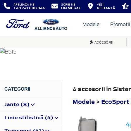
APELEAZA-NE
SCRIE-NE
VEZI
+40 241 698 044
UN MESAJ
PE HARTĂ
Modele
Promotii
ECOSPORT
ACCESORII
2013
4 accesorii în Sist
CATEGORII
Modele
>
EcoSport
Jante (8)
Linie stilistică (4)
4
Transport (41)