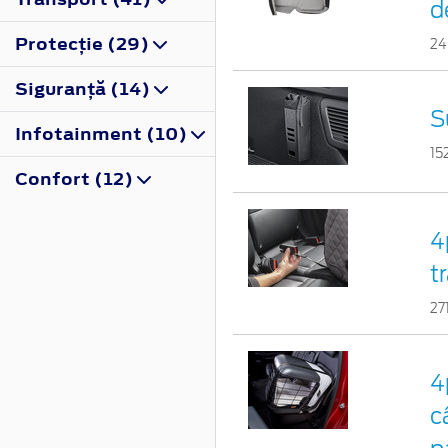
d
Protecţie (29)
24
Siguranţă (14)
S
Infotainment (10)
15
Confort (12)
4
t
27
4
c