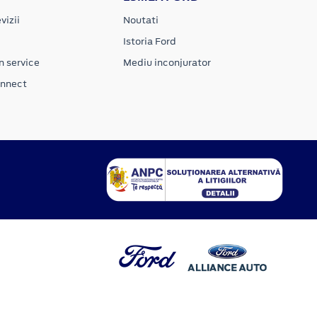
vizii
Noutati
Istoria Ford
n service
Mediu inconjurator
onnect