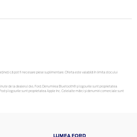
neți că pot fi necesare piese suplimentare. Oferta este valabilă în limita stocului
fi obținute de la dealerul dvs. Ford. Denumirea Bluetooth® și logourile sunt proprietatea
od și logourile sunt proprietatea Apple Inc. Celelalte mărci și denumiri comerciale sunt
LUMEA FORD