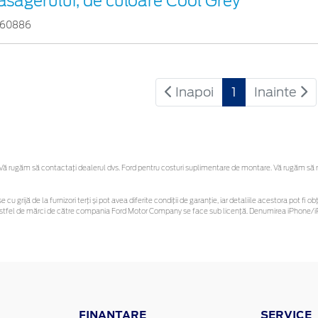
asagerului, de culoare Cool Grey
460886
Inapoi
1
Inainte
 rugăm să contactaţi dealerul dvs. Ford pentru costuri suplimentare de montare. Vă rugăm să reți
e cu grijă de la furnizori terți și pot avea diferite condiții de garanție, iar detaliile acestora pot 
or astfel de mărci de către compania Ford Motor Company se face sub licență. Denumirea iPhone/iP
FINANTARE
SERVICE