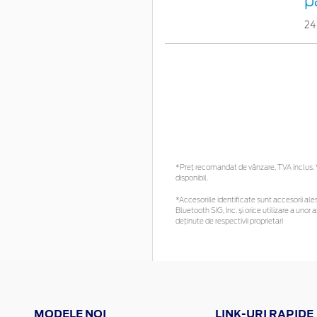
p
2
*Preţ recomandat de vânzare, TVA inclus. Vă
disponibil.
*Accesoriile identificate sunt accesorii ales
Bluetooth SIG, Inc. și orice utilizare a un
deținute de respectivii proprietari
MODELE NOI
LINK-URI RAPIDE