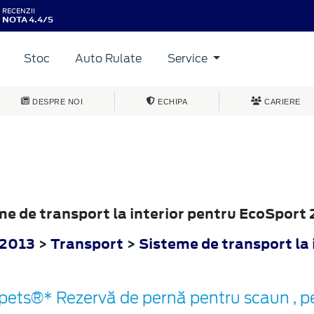
RECENZII
NOTA 4.4/5
Stoc
Auto Rulate
Service
DESPRE NOI
ECHIPA
CARIERE
eme de transport la interior pentru EcoSport
 2013
>
Transport
>
Sisteme de transport la 
pets®* Rezervă de pernă pentru scaun , p