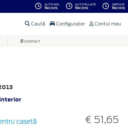
AUTO NOI
AUTO RULATE
SERVICE
ÎNCHIS
ÎNCHIS
ÎNCHIS
Caută
Configurator
Contul meu
CONTACT
 2013
interior
€ 51,65
entru casetă