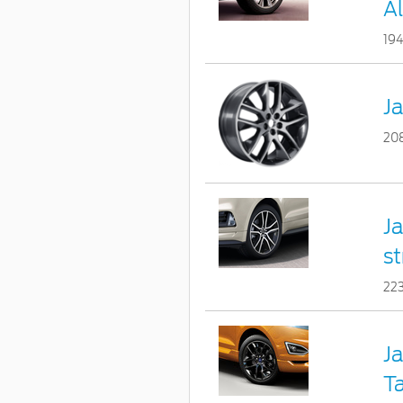
A
19
Ja
20
Ja
st
22
Ja
T