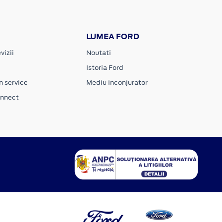
LUMEA FORD
vizii
Noutati
Istoria Ford
n service
Mediu inconjurator
onnect