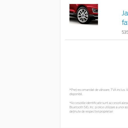
Ja
fa
53
*Preţ recomandat de vânzare, TVA inclus. Vă 
disponibil.
*Accesoriile identificate sunt accesorii alese 
Bluetooth SIG, Inc. și orice utilizare a uno
deținute de respectivii proprietari