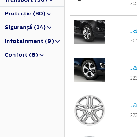
25
Protecţie (30)
Siguranţă (14)
Ja
Infotainment (9)
20
Confort (8)
Ja
22
Ja
22