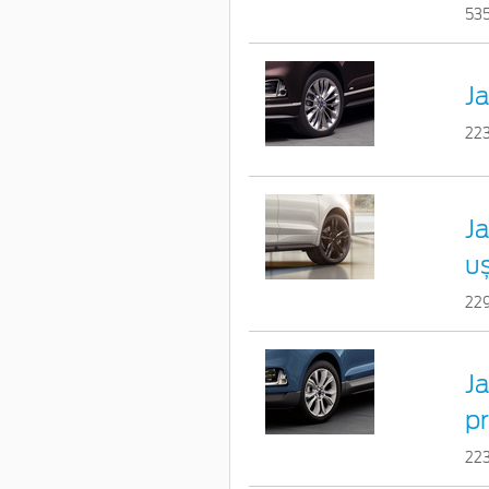
53
Ja
22
Ja
uș
22
Ja
p
22