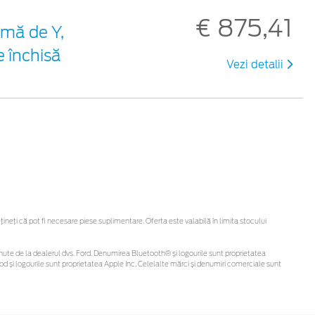
€ 875,41
ormă de Y,
e închisă
Vezi detalii
eți că pot fi necesare piese suplimentare. Oferta este valabilă în limita stocului
 obținute de la dealerul dvs. Ford. Denumirea Bluetooth® și logourile sunt proprietatea
d și logourile sunt proprietatea Apple Inc. Celelalte mărci și denumiri comerciale sunt