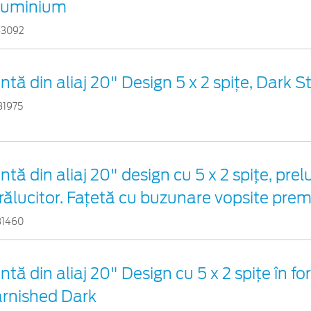
luminium
43092
ntă din aliaj 20" Design 5 x 2 spițe, Dark S
81975
ntă din aliaj 20" design cu 5 x 2 spițe, prel
rălucitor. Fațetă cu buzunare vopsite pre
31460
ntă din aliaj 20" Design cu 5 x 2 spiţe în f
arnished Dark