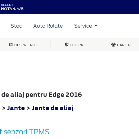
RECENZII
NOTA 4.4/5
Stoc
Auto Rulate
Service
DESPRE NOI
ECHIPA
CARIERE
e de aliaj pentru Edge 2016
6
>
Jante
>
Jante de aliaj
it senzori TPMS