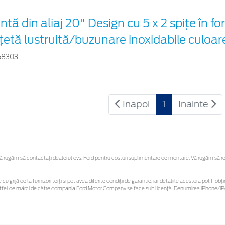
ntă din aliaj 20" Design cu 5 x 2 spiţe în f
ţetă lustruită/buzunare inoxidabile culoar
58303
Inapoi
1
Inainte
rugăm să contactaţi dealerul dvs. Ford pentru costuri suplimentare de montare. Vă rugăm să rețin
cu grijă de la furnizori terți și pot avea diferite condiții de garanție, iar detaliile acestora pot fi
r astfel de mărci de către compania Ford Motor Company se face sub licență. Denumirea iPhone/iPo