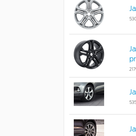
Ja
53
Ja
p
21
Ja
53
Ja