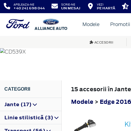
APELEAZA-NE
SCRIE-NE
VEZI
+40 241 698 044
UN MESAJ
PE HARTĂ
Modele
Promotii
EDGE
ACCESORII
2016
15 accesorii în Jant
CATEGORII
Modele
>
Edge 201
Jante (17)
Linie stilistică (3)
K
Transport (56)