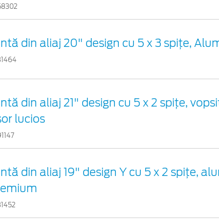
58302
ntă din aliaj 20" design cu 5 x 3 spițe, Alu
31464
ntă din aliaj 21" design cu 5 x 2 spițe, vop
or lucios
91147
ntă din aliaj 19" design Y cu 5 x 2 spițe, al
remium
31452