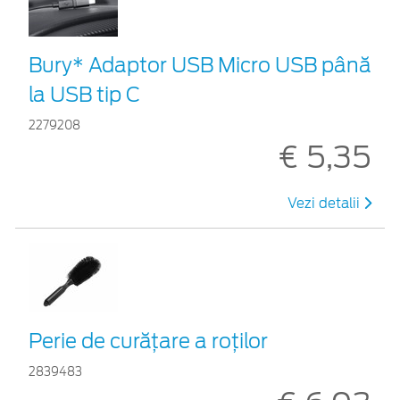
Bury* Adaptor USB Micro USB până
la USB tip C
2279208
€ 5,35
Vezi detalii
Perie de curățare a roților
2839483