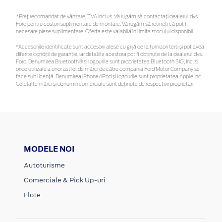
*Preţ recomandat de vânzare, TVA inclus. Vă rugăm să contactaţi dealerul dvs.
Ford pentru costuri suplimentare de montare. Vă rugăm să rețineți că pot fi
necesare piese suplimentare. Oferta este valabilă în limita stocului disponibil.
*Accesoriile identificate sunt accesorii alese cu grijă de la furnizori terți și pot avea
diferite condiții de garanție, iar detaliile acestora pot fi obținute de la dealerul dvs.
Ford. Denumirea Bluetooth® și logourile sunt proprietatea Bluetooth SIG, Inc. și
orice utilizare a unor astfel de mărci de către compania Ford Motor Company se
face sub licență. Denumirea iPhone/iPod și logourile sunt proprietatea Apple Inc.
Celelalte mărci și denumiri comerciale sunt deținute de respectivii proprietari
MODELE NOI
Autoturisme
Comerciale & Pick Up-uri
Flote