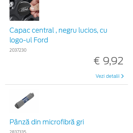
Capac central , negru lucios, cu
logo-ul Ford
2037230
€ 9,92
Vezi detalii
Pânză din microfibră gri
2837335