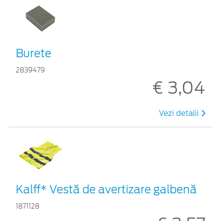
Burete
2839479
€ 3,04
Vezi detalii
Kalff* Vestă de avertizare galbenă
1871128