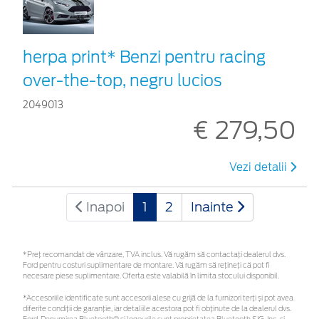
herpa print* Benzi pentru racing
over-the-top, negru lucios
2049013
€ 279,50
Vezi detalii
Inapoi
1
2
Inainte
*Preţ recomandat de vânzare, TVA inclus. Vă rugăm să contactaţi dealerul dvs.
Ford pentru costuri suplimentare de montare. Vă rugăm să rețineți că pot fi
necesare piese suplimentare. Oferta este valabilă în limita stocului disponibil.
*Accesoriile identificate sunt accesorii alese cu grijă de la furnizori terți și pot avea
diferite condiții de garanție, iar detaliile acestora pot fi obținute de la dealerul dvs.