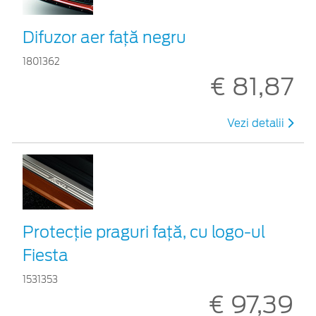
Difuzor aer faţă negru
1801362
€ 81,87
Vezi detalii
Protecţie praguri faţă, cu logo-ul
Fiesta
1531353
€ 97,39