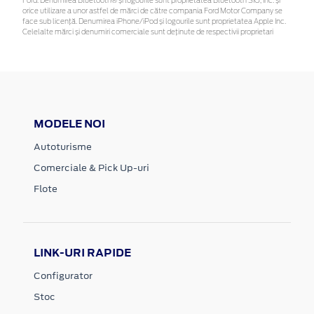
Ford. Denumirea Bluetooth® și logourile sunt proprietatea Bluetooth SIG, Inc. și
orice utilizare a unor astfel de mărci de către compania Ford Motor Company se
face sub licență. Denumirea iPhone/iPod și logourile sunt proprietatea Apple Inc.
Celelalte mărci și denumiri comerciale sunt deținute de respectivii proprietari
MODELE NOI
Autoturisme
Comerciale & Pick Up-uri
Flote
LINK-URI RAPIDE
Configurator
Stoc