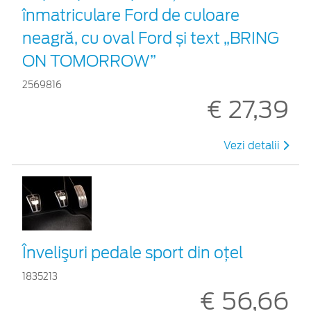
înmatriculare Ford de culoare
neagră, cu oval Ford și text „BRING
ON TOMORROW”
2569816
€ 27,39
Vezi detalii
Învelişuri pedale sport din oţel
1835213
€ 56,66