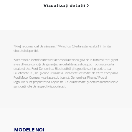
Vizualizați detalii
*Preţ recomandat de vânzare, TVA inclus. Oferta este valabilă în limita
stocului disponibil.
*Accesoriile identificate sunt accesorii alese cu grijă de la furnizori terți și pot
avea diferite condiții de garanție, iar detaliile acestora pot fi obținute de la
dealerul dvs. Ford. Denumirea Bluetooth® și logourile sunt proprietatea
Bluetooth SIG, Inc. și orice utilizare a unor astfel de mărci de către compania
Ford Motor Company se face sub licență. Denumirea iPhone/iPod și
logourile sunt proprietatea Apple Inc. Celelalte mărci și denumiri comerciale
sunt deținute de respectivii proprietari.
MODELE NOI