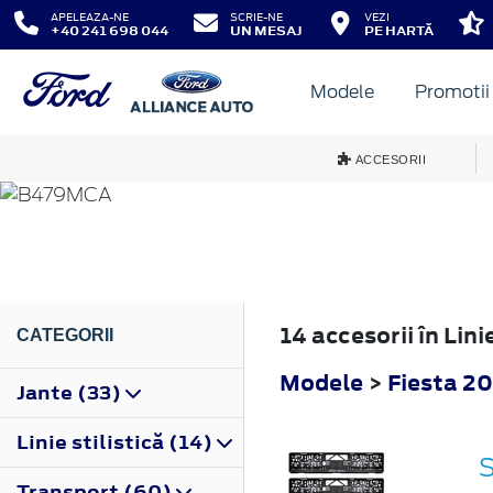
APELEAZA-NE
SCRIE-NE
VEZI
+40 241 698 044
UN MESAJ
PE HARTĂ
Modele
Promotii
FIESTA
ACCESORII
2022
14 accesorii în Lini
CATEGORII
Modele
>
Fiesta 2
Jante (33)
Linie stilistică (14)
S
Transport (60)