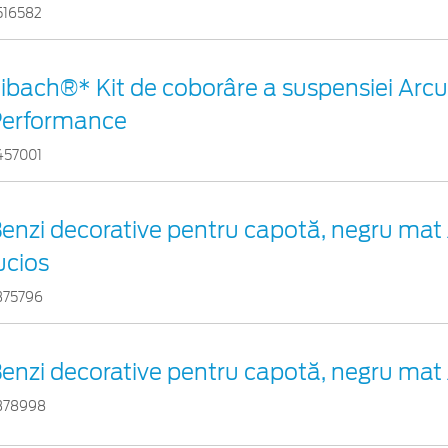
516582
ibach®* Kit de coborâre a suspensiei Arc
Performance
457001
enzi decorative pentru capotă, negru mat
ucios
375796
enzi decorative pentru capotă, negru mat 
378998