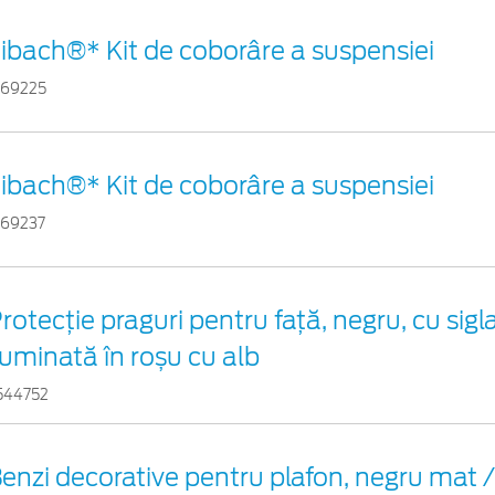
ibach®* Kit de coborâre a suspensiei
569225
ibach®* Kit de coborâre a suspensiei
569237
rotecţie praguri pentru faţă, negru, cu sigl
luminată în roșu cu alb
544752
enzi decorative pentru plafon, negru mat /