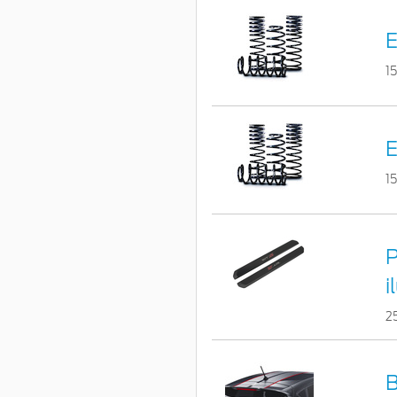
E
1
E
1
P
i
2
B