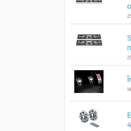
o
2
S
n
2
Î
1
E
4