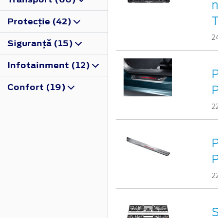
n
Protecţie (42)
2
Siguranţă (15)
Infotainment (12)
P
Confort (19)
2
P
2
S