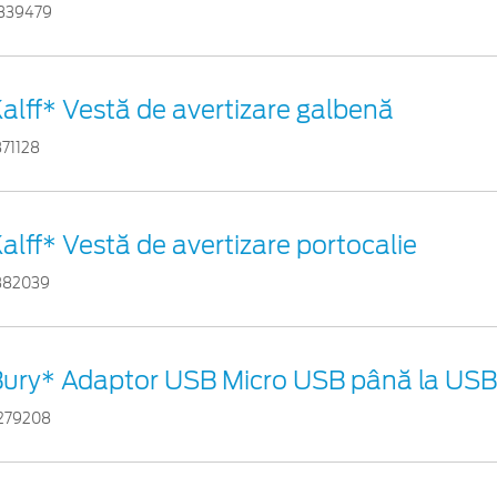
839479
alff* Vestă de avertizare galbenă
871128
alff* Vestă de avertizare portocalie
882039
ury* Adaptor USB Micro USB până la USB 
279208