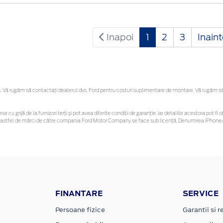
Inapoi
1
2
3
Inain
Vă rugăm să contactaţi dealerul dvs. Ford pentru costuri suplimentare de montare. Vă rugăm să re
se cu grijă de la furnizori terți și pot avea diferite condiții de garanție, iar detaliile acestora pot
unor astfel de mărci de către compania Ford Motor Company se face sub licență. Denumirea iPhone/i
FINANTARE
SERVICE
Persoane fizice
Garantii si re