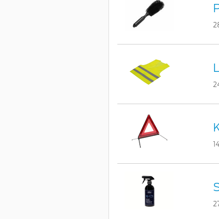
P
2
L
2
K
1
S
2