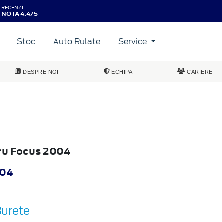
RECENZII
NOTA 4.4/5
Stoc
Auto Rulate
Service
DESPRE NOI
ECHIPA
CARIERE
tru Focus 2004
004
Burete