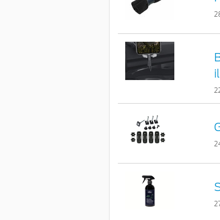
2
B
i
2
G
2
S
2