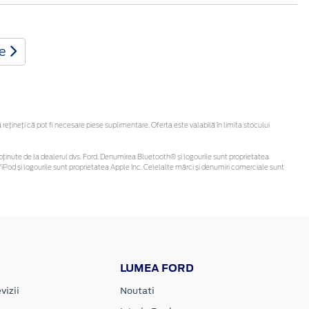
te
țineți că pot fi necesare piese suplimentare. Oferta este valabilă în limita stocului
 fi obținute de la dealerul dvs. Ford. Denumirea Bluetooth® și logourile sunt proprietatea
Pod și logourile sunt proprietatea Apple Inc. Celelalte mărci și denumiri comerciale sunt
LUMEA FORD
vizii
Noutati