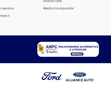
Istoria Ford
n service
Mediu inconjurator
onnect