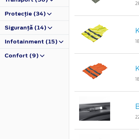
2
Protecţie (34)
Siguranţă (14)
K
Infotainment (15)
1
Confort (9)
K
1
B
2