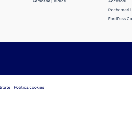
Persoane juridice
Accesorii
Rechemari i
FordPass C
litate
Politica cookies