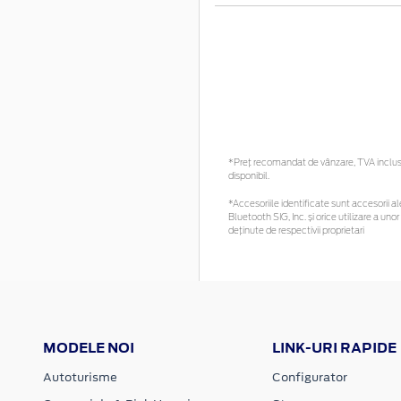
*Preţ recomandat de vânzare, TVA inclus. 
disponibil.
*Accesoriile identificate sunt accesorii ale
Bluetooth SIG, Inc. și orice utilizare a 
deținute de respectivii proprietari
MODELE NOI
LINK-URI RAPIDE
Autoturisme
Configurator