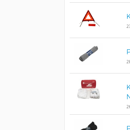
K
2
P
2
K
2
P