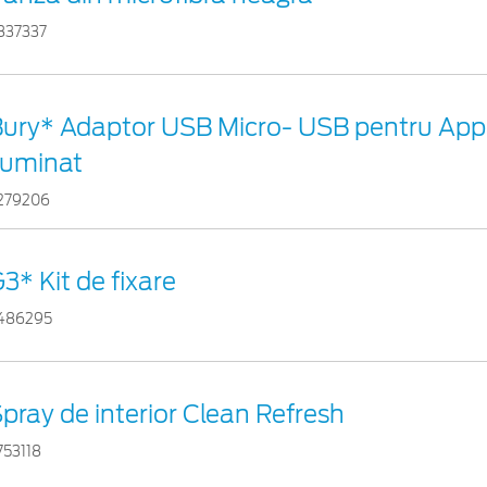
837337
ury* Adaptor USB Micro- USB pentru App
luminat
279206
3* Kit de fixare
486295
pray de interior Clean Refresh
753118