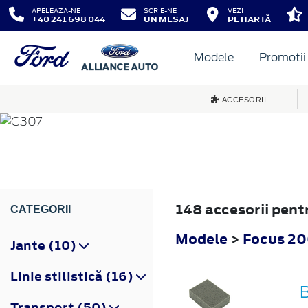
APELEAZA-NE
SCRIE-NE
VEZI
+40 241 698 044
UN MESAJ
PE HARTĂ
Modele
Promotii
FOCUS
ACCESORII
2004
148 accesorii pen
CATEGORII
Modele
>
Focus 2
Jante (10)
Linie stilistică (16)
Transport (50)