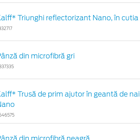
alff* Triunghi reflectorizant Nano, în cutia
332717
ânză din microfibră gri
837335
alff* Trusă de prim ajutor în geantă de nai
Nano
646575
ânză din microfibră neagră