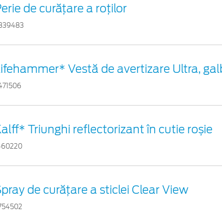
erie de curățare a roților
839483
ifehammer* Vestă de avertizare Ultra, ga
471506
alff* Triunghi reflectorizant în cutie roșie
460220
pray de curățare a sticlei Clear View
754502