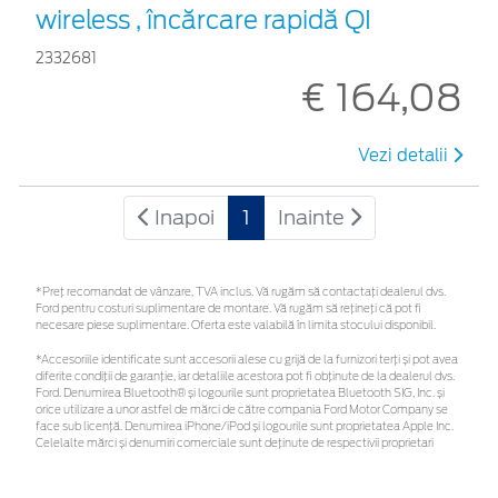
wireless , încărcare rapidă QI
2332681
€ 164,08
Vezi detalii
Inapoi
1
Inainte
*Preţ recomandat de vânzare, TVA inclus. Vă rugăm să contactaţi dealerul dvs.
Ford pentru costuri suplimentare de montare. Vă rugăm să rețineți că pot fi
necesare piese suplimentare. Oferta este valabilă în limita stocului disponibil.
*Accesoriile identificate sunt accesorii alese cu grijă de la furnizori terți și pot avea
diferite condiții de garanție, iar detaliile acestora pot fi obținute de la dealerul dvs.
Ford. Denumirea Bluetooth® și logourile sunt proprietatea Bluetooth SIG, Inc. și
orice utilizare a unor astfel de mărci de către compania Ford Motor Company se
face sub licență. Denumirea iPhone/iPod și logourile sunt proprietatea Apple Inc.
Celelalte mărci și denumiri comerciale sunt deținute de respectivii proprietari