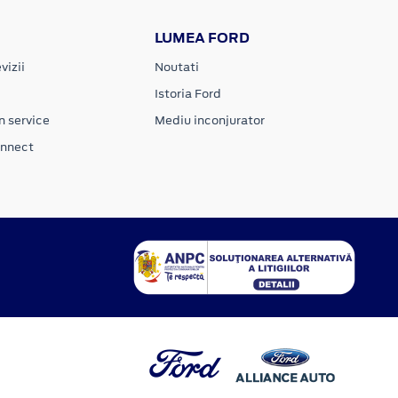
LUMEA FORD
vizii
Noutati
Istoria Ford
n service
Mediu inconjurator
onnect