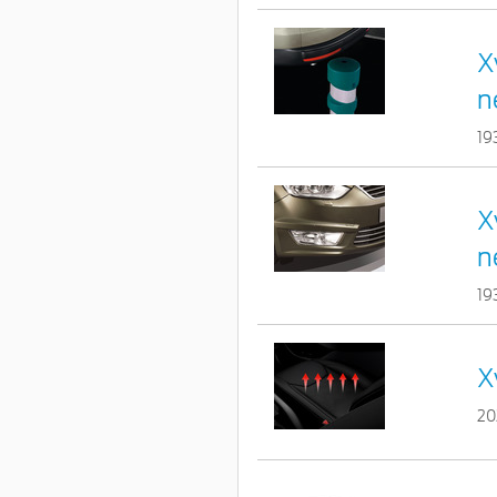
X
n
19
X
n
19
X
20