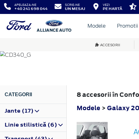
APELEAZA-NE
SCRIE-NE
VEZI
+40 241 698 044
UN MESAJ
PE HARTĂ
Modele
Promotii
GALAXY
ACCESORII
2010
8 accesorii în Conf
CATEGORII
Modele
>
Galaxy 2
Jante (17)
Linie stilistică (6)
A
Transport (43)