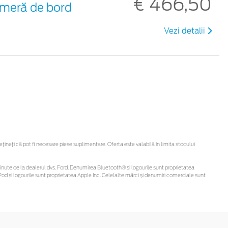
€ 466,50
meră de bord
Vezi detalii
neți că pot fi necesare piese suplimentare. Oferta este valabilă în limita stocului
i obținute de la dealerul dvs. Ford. Denumirea Bluetooth® și logourile sunt proprietatea
od și logourile sunt proprietatea Apple Inc. Celelalte mărci și denumiri comerciale sunt