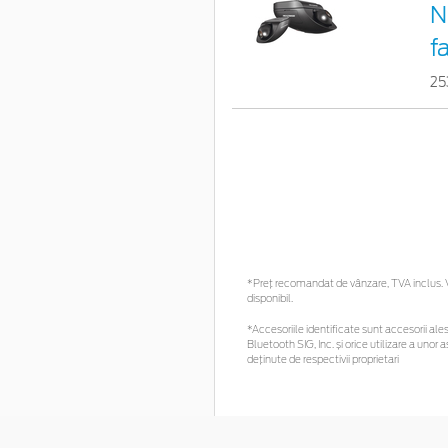
N
f
25
*Preţ recomandat de vânzare, TVA inclus. Vă
disponibil.
*Accesoriile identificate sunt accesorii alese
Bluetooth SIG, Inc. și orice utilizare a un
deținute de respectivii proprietari