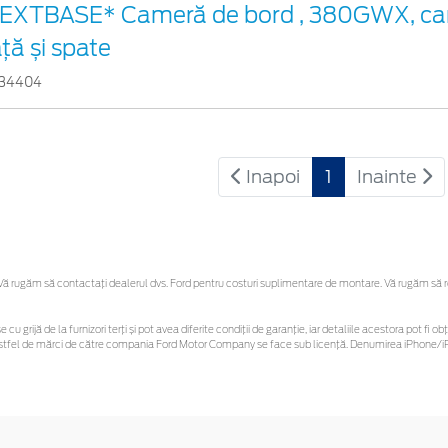
EXTBASE* Cameră de bord , 380GWX, ca
ață și spate
34404
Inapoi
1
Inainte
 rugăm să contactaţi dealerul dvs. Ford pentru costuri suplimentare de montare. Vă rugăm să reți
 cu grijă de la furnizori terți și pot avea diferite condiții de garanție, iar detaliile acestora pot f
or astfel de mărci de către compania Ford Motor Company se face sub licență. Denumirea iPhone/iP