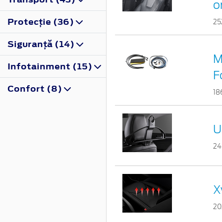
o
Protecţie (36)
25
Siguranţă (14)
M
Infotainment (15)
F
Confort (8)
18
U
24
X
20