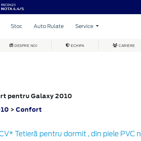
RECENZII
NOTA 4.4/5
Stoc
Auto Rulate
Service
DESPRE NOI
ECHIPA
CARIERE
ort pentru Galaxy 2010
010
>
Confort
CV* Tetieră pentru dormit , din piele PVC 