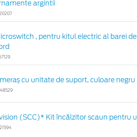
rnamente argintii
20207
icroswitch , pentru kitul electric al barei 
ord
67129
meraș cu unitate de suport, culoare negru
48529
vision (SCC)* Kit încălzitor scaun pentru 
21594