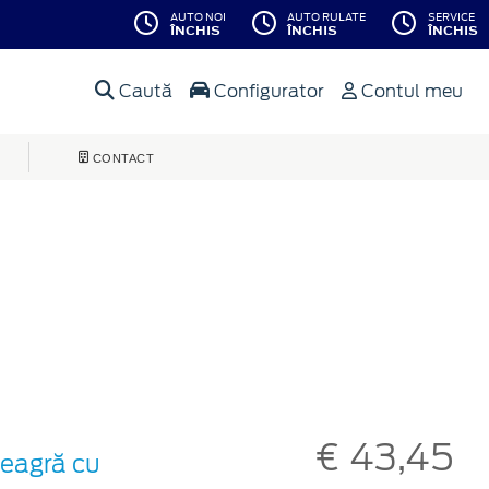
AUTO NOI
AUTO RULATE
SERVICE
ÎNCHIS
ÎNCHIS
ÎNCHIS
Caută
Configurator
Contul meu
CONTACT
€ 43,45
neagră cu