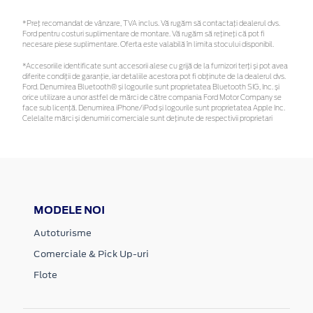
*Preţ recomandat de vânzare, TVA inclus. Vă rugăm să contactaţi dealerul dvs.
Ford pentru costuri suplimentare de montare. Vă rugăm să rețineți că pot fi
necesare piese suplimentare. Oferta este valabilă în limita stocului disponibil.
*Accesoriile identificate sunt accesorii alese cu grijă de la furnizori terți și pot avea
diferite condiții de garanție, iar detaliile acestora pot fi obținute de la dealerul dvs.
Ford. Denumirea Bluetooth® și logourile sunt proprietatea Bluetooth SIG, Inc. și
orice utilizare a unor astfel de mărci de către compania Ford Motor Company se
face sub licență. Denumirea iPhone/iPod și logourile sunt proprietatea Apple Inc.
Celelalte mărci și denumiri comerciale sunt deținute de respectivii proprietari
MODELE NOI
Autoturisme
Comerciale & Pick Up-uri
Flote