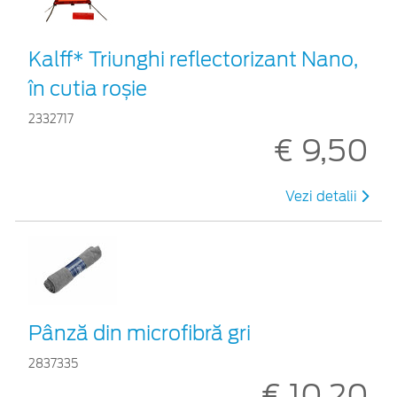
Kalff* Triunghi reflectorizant Nano,
în cutia roșie
2332717
€ 9,50
Vezi detalii
Pânză din microfibră gri
2837335
€ 10,20