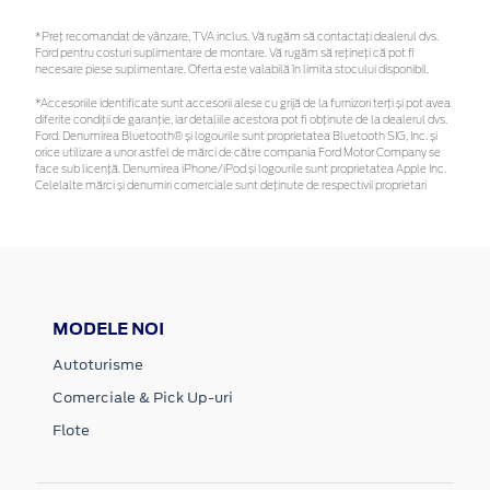
*Preţ recomandat de vânzare, TVA inclus. Vă rugăm să contactaţi dealerul dvs.
Ford pentru costuri suplimentare de montare. Vă rugăm să rețineți că pot fi
necesare piese suplimentare. Oferta este valabilă în limita stocului disponibil.
*Accesoriile identificate sunt accesorii alese cu grijă de la furnizori terți și pot avea
diferite condiții de garanție, iar detaliile acestora pot fi obținute de la dealerul dvs.
Ford. Denumirea Bluetooth® și logourile sunt proprietatea Bluetooth SIG, Inc. și
orice utilizare a unor astfel de mărci de către compania Ford Motor Company se
face sub licență. Denumirea iPhone/iPod și logourile sunt proprietatea Apple Inc.
Celelalte mărci și denumiri comerciale sunt deținute de respectivii proprietari
MODELE NOI
Autoturisme
Comerciale & Pick Up-uri
Flote