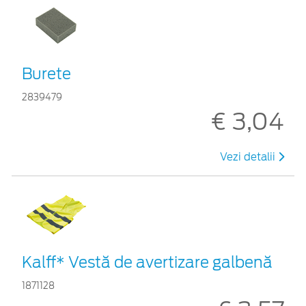
Burete
2839479
€ 3,04
Vezi detalii
Kalff* Vestă de avertizare galbenă
1871128