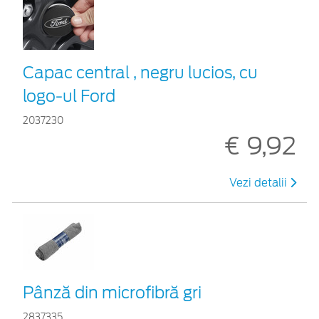
Capac central , negru lucios, cu
logo-ul Ford
2037230
€ 9,92
Vezi detalii
Pânză din microfibră gri
2837335