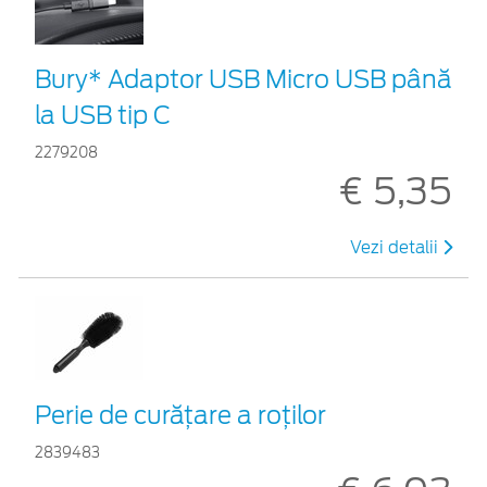
Bury* Adaptor USB Micro USB până
la USB tip C
2279208
€ 5,35
Vezi detalii
Perie de curățare a roților
2839483