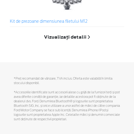
Kit de prezoane dimensiunea filetului M12
Vizualizați detalii
*Preţ recomandat de vânzare, TVA inclus. Oferta este valabilă în limita
stocului disponibil.
*Accesoriile identificate sunt accesorii alese cu grijă de la furnizori terți și pot
avea diferite condiții de garanție, iar detaliile acestora pot fi obținute de la
dealerul dvs. Ford. Denumirea Bluetooth® și logourile sunt proprietatea
Bluetooth SIG, Inc. și orice utilizare a unor astfel de mărci de către compania
Ford Motor Company se face sub licență. Denumirea iPhone/iPod și
logourile sunt proprietatea Apple Inc. Celelalte mărci și denumiri comerciale
sunt deținute de respectivii proprietari.